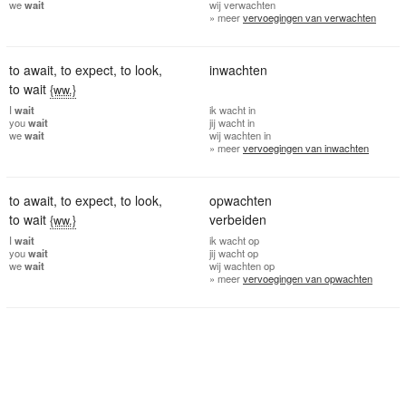
we
wait
wij
verwachten
» meer
vervoegingen van verwachten
to await
,
to expect
,
to look
,
inwachten
to wait
{ww.}
I
wait
ik
wacht in
you
wait
jij
wacht in
we
wait
wij
wachten in
» meer
vervoegingen van inwachten
to await
,
to expect
,
to look
,
opwachten
to wait
verbeiden
{ww.}
I
wait
ik
wacht op
you
wait
jij
wacht op
we
wait
wij
wachten op
» meer
vervoegingen van opwachten