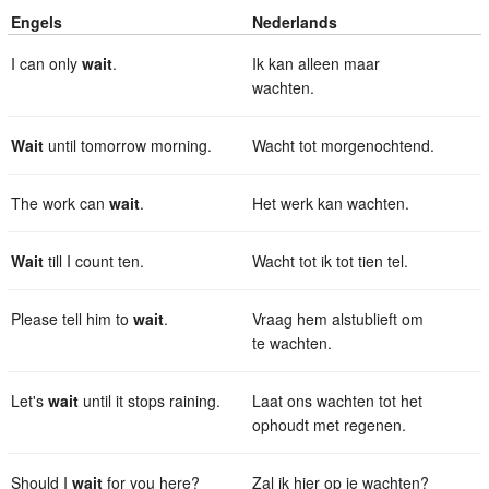
Engels
Nederlands
I can only
wait
.
Ik kan alleen maar
wachten.
Wait
until tomorrow morning.
Wacht tot morgenochtend.
The work can
wait
.
Het werk kan wachten.
Wait
till I count ten.
Wacht tot ik tot tien tel.
Please tell him to
wait
.
Vraag hem alstublieft om
te wachten.
Let's
wait
until it stops raining.
Laat ons wachten tot het
ophoudt met regenen.
Should I
wait
for you here?
Zal ik hier op je wachten?