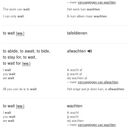
» meer
vervoegingen van wachten
The work can
wait
.
Het werk kan
wachten
.
I can only
wait
.
Ik kan alleen maar
wachten
.
to wait
tafeldienen
{ww.}
to abide
,
to await
,
to bide
,
afwachten
to stay for
,
to wait
,
to wait for
{ww.}
I
wait
ik
wacht af
you
wait
jij
wacht af
we
wait
wij
wachten af
» meer
vervoegingen van afwachten
All you can do is to
wait
.
Het enige wat je doen kan, is
afwachten
.
to wait
wachten
{ww.}
I
wait
ik
wacht
you
wait
jij
wacht
we
wait
wij
wachten
» meer
vervoegingen van wachten