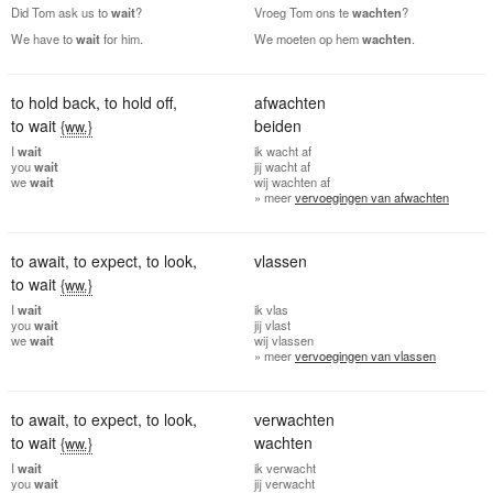
Did Tom ask us to
wait
?
Vroeg Tom ons te
wachten
?
We have to
wait
for him.
We moeten op hem
wachten
.
to hold back
,
to hold off
,
afwachten
to wait
beiden
{ww.}
I
wait
ik
wacht af
you
wait
jij
wacht af
we
wait
wij
wachten af
» meer
vervoegingen van afwachten
to await
,
to expect
,
to look
,
vlassen
to wait
{ww.}
I
wait
ik
vlas
you
wait
jij
vlast
we
wait
wij
vlassen
» meer
vervoegingen van vlassen
to await
,
to expect
,
to look
,
verwachten
to wait
wachten
{ww.}
I
wait
ik
verwacht
you
wait
jij
verwacht