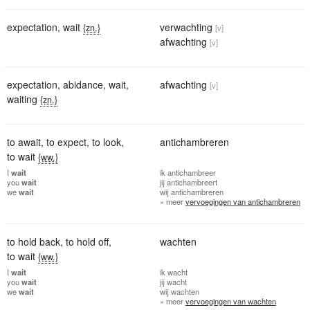
expectation
,
wait
verwachting
{zn.}
[v]
afwachting
[v]
expectation
,
abidance
,
wait
,
afwachting
[v]
waiting
{zn.}
to await
,
to expect
,
to look
,
antichambreren
to wait
{ww.}
I
wait
ik
antichambreer
you
wait
jij
antichambreert
we
wait
wij
antichambreren
» meer
vervoegingen van antichambreren
to hold back
,
to hold off
,
wachten
to wait
{ww.}
I
wait
ik
wacht
you
wait
jij
wacht
we
wait
wij
wachten
» meer
vervoegingen van wachten