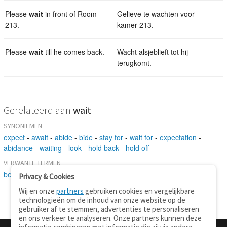
Please
wait
in front of Room
Gelieve te wachten voor
213.
kamer 213.
Please
wait
till he comes back.
Wacht alsjeblieft tot hij
terugkomt.
Gerelateerd aan
wait
SYNONIEMEN
expect
-
await
-
abide
-
bide
-
stay for
-
wait for
-
expectation
-
abidance
-
waiting
-
look
-
hold back
-
hold off
VERWANTE TERMEN
be
-
wait
-
come about
-
hanker
-
bank
-
hold back
Privacy & Cookies
Wij en onze
partners
gebruiken cookies en vergelijkbare
technologieën om de inhoud van onze website op de
gebruiker af te stemmen, advertenties te personaliseren
en ons verkeer te analyseren. Onze partners kunnen deze