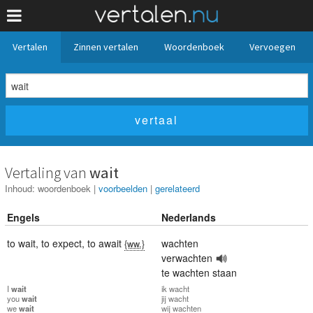
Vertalen
Zinnen vertalen
Woordenboek
Vervoegen
Vertaling van
wait
Inhoud:
woordenboek
|
voorbeelden
|
gerelateerd
Engels
Nederlands
to wait
,
to expect
,
to await
wachten
{ww.}
verwachten
te wachten staan
I
wait
ik
wacht
you
wait
jij
wacht
we
wait
wij
wachten