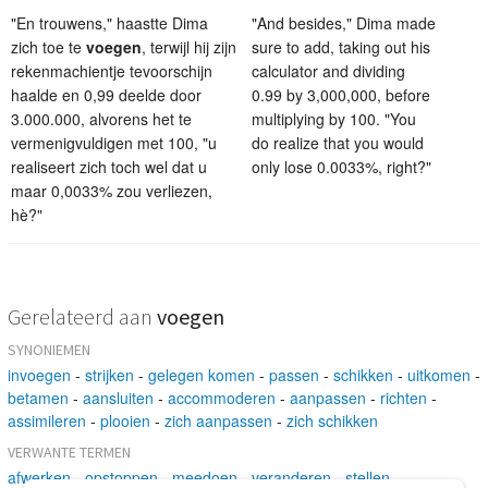
"En trouwens," haastte Dima
"And besides," Dima made
zich toe te
voegen
, terwijl hij zijn
sure to add, taking out his
rekenmachientje tevoorschijn
calculator and dividing
haalde en 0,99 deelde door
0.99 by 3,000,000, before
3.000.000, alvorens het te
multiplying by 100. "You
vermenigvuldigen met 100, "u
do realize that you would
realiseert zich toch wel dat u
only lose 0.0033%, right?"
maar 0,0033% zou verliezen,
hè?"
Gerelateerd aan
voegen
SYNONIEMEN
invoegen
-
strijken
-
gelegen komen
-
passen
-
schikken
-
uitkomen
-
betamen
-
aansluiten
-
accommoderen
-
aanpassen
-
richten
-
assimileren
-
plooien
-
zich aanpassen
-
zich schikken
VERWANTE TERMEN
afwerken
-
opstoppen
-
meedoen
-
veranderen
-
stellen
-