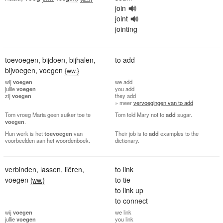
join
joint
jointing
toevoegen
,
bijdoen
,
bijhalen
,
to add
bijvoegen
,
voegen
{ww.}
wij
voegen
we
add
jullie
voegen
you
add
zij
voegen
they
add
» meer
vervoegingen van to add
Tom vroeg Maria geen suiker toe te
Tom told Mary not to
add
sugar.
voegen
.
Hun werk is het
toevoegen
van
Their job is to
add
examples to the
voorbeelden aan het woordenboek.
dictionary.
verbinden
,
lassen
,
liëren
,
to link
voegen
to tie
{ww.}
to link up
to connect
wij
voegen
we
link
jullie
voegen
you
link