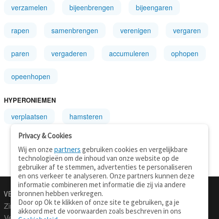
verzamelen
bijeenbrengen
bijeengaren
rapen
samenbrengen
verenigen
vergaren
paren
vergaderen
accumuleren
ophopen
opeenhopen
HYPERONIEMEN
verplaatsen
hamsteren
Privacy & Cookies
Wij en onze
partners
gebruiken cookies en vergelijkbare
technologieën om de inhoud van onze website op de
gebruiker af te stemmen, advertenties te personaliseren
en ons verkeer te analyseren. Onze partners kunnen deze
informatie combineren met informatie die zij via andere
bronnen hebben verkregen.
VERTALEN.NU
OVER
Door op Ok te klikken of onze site te gebruiken, ga je
Zinnen vertalen
Over deze site
akkoord met de voorwaarden zoals beschreven in ons
Verklarend woordenboek
Contact