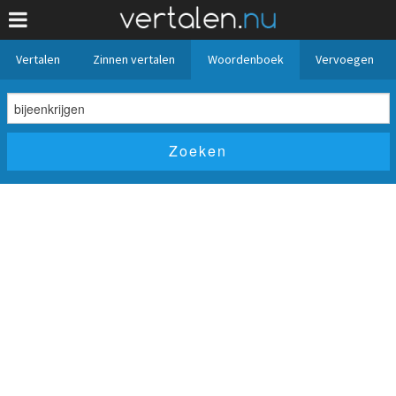
Vertalen
Zinnen vertalen
Woordenboek
Vervoegen