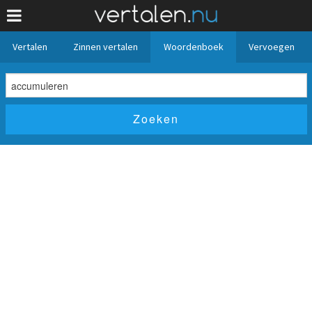
Vertalen
Zinnen vertalen
Woordenboek
Vervoegen