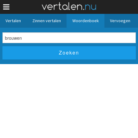
Vertalen
Zinnen vertalen
Woordenboek
Vervoegen