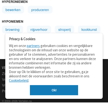
HYPERONIEMEN
bewerken
produceren
HYPONIEMEN
browning
nijpverhoor
stroperij
kookkunst
Privacy & Cookies
Wij en onze
partners
gebruiken cookies en vergelijkbare
technologieën om de inhoud van onze website op de
gebruiker af te stemmen, advertenties te personaliseren
en ons verkeer te analyseren. Onze partners kunnen deze
informatie combineren met informatie die zij via andere
bronnen hebben verkregen.
VERTALEN.NU
OVER
Door op Ok te klikken of onze site te gebruiken, ga je
Zinnen vertalen
Over deze site
akkoord met de voorwaarden zoals beschreven in ons
Verklarend woordenboek
Contact
Cookiebeleid
.
Vraagbaak
Privacy
Ok!
Professionele vertaling
© 2004–2026 Vertalen.nu