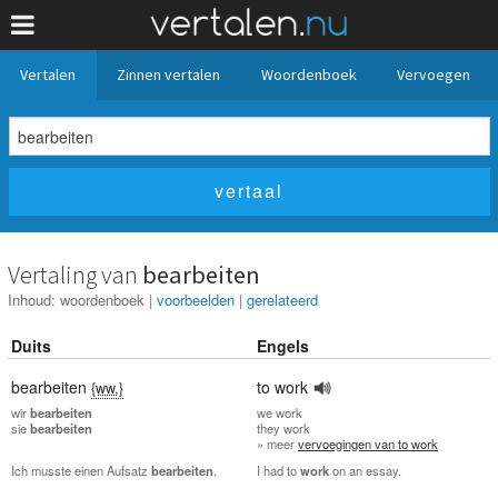
Vertalen
Zinnen vertalen
Woordenboek
Vervoegen
Vertaling van
bearbeiten
Inhoud:
woordenboek
|
voorbeelden
|
gerelateerd
Duits
Engels
bearbeiten
to work
{ww.}
wir
bearbeiten
we
work
sie
bearbeiten
they
work
» meer
vervoegingen van to work
Ich musste einen Aufsatz
bearbeiten
.
I had to
work
on an essay.