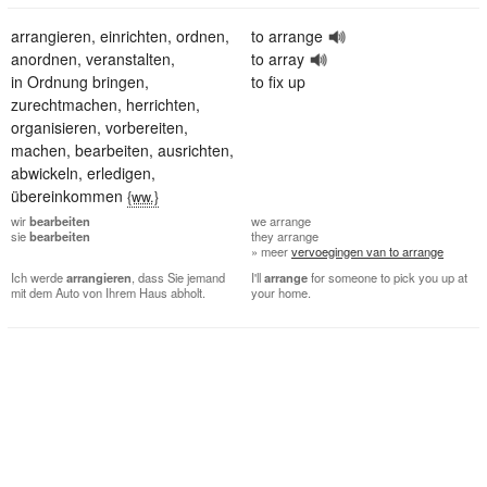
arrangieren
,
einrichten
,
ordnen
,
to arrange
anordnen
,
veranstalten
,
to array
in Ordnung bringen
,
to fix up
zurechtmachen
,
herrichten
,
organisieren
,
vorbereiten
,
machen
,
bearbeiten
,
ausrichten
,
abwickeln
,
erledigen
,
übereinkommen
{ww.}
wir
bearbeiten
we
arrange
sie
bearbeiten
they
arrange
» meer
vervoegingen van to arrange
Ich werde
arrangieren
, dass Sie jemand
I'll
arrange
for someone to pick you up at
mit dem Auto von Ihrem Haus abholt.
your home.