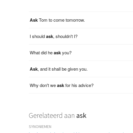
Ask
Tom to come tomorrow.
I should
ask
, shouldn't I?
What did he
ask
you?
Ask
, and it shall be given you.
Why don't we
ask
for his advice?
Gerelateerd aan
ask
SYNONIEMEN