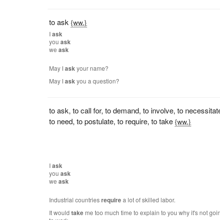
to ask
{ww.}
I
ask
you
ask
we
ask
May I
ask
your name?
May I
ask
you a question?
to ask
,
to call for
,
to demand
,
to involve
,
to necessitat
to need
,
to postulate
,
to require
,
to take
{ww.}
I
ask
you
ask
we
ask
Industrial countries
require
a lot of skilled labor.
It would
take
me too much time to explain to you why it's not goi