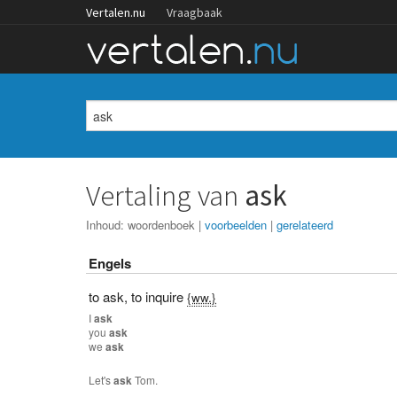
Vertalen.nu
Vraagbaak
Vertaling van
ask
Inhoud:
woordenboek
|
voorbeelden
|
gerelateerd
Engels
to ask
,
to inquire
{ww.}
I
ask
you
ask
we
ask
Let's
ask
Tom.