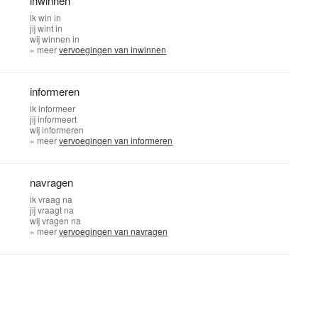
inwinnen
ik
win in
jij
wint in
wij
winnen in
» meer
vervoegingen van inwinnen
informeren
ik
informeer
jij
informeert
wij
informeren
» meer
vervoegingen van informeren
navragen
ik
vraag na
jij
vraagt na
wij
vragen na
» meer
vervoegingen van navragen