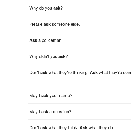
Why do you
ask
?
Please
ask
someone else.
Ask
a policeman!
Why didn't you
ask
?
Don't
ask
what they're thinking.
Ask
what they're doin
May I
ask
your name?
May I
ask
a question?
Don't
ask
what they think.
Ask
what they do.