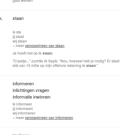
gaat werken.
e
,
staan
ik
sta
jij
staat
wij
staan
» meer
vervoegingen van staan
Je hoeft niet op te
staan
.
"O jeetje..." zuchtte Al Sayib. "Nou, hoeveel heb je nodig? Er staat
iets van 10 mille op mijn offshore rekening te
staan
."
informeren
inlichtingen vragen
informatie inwinnen
ik
informeer
jij
informeert
wij
informeren
» meer
vervoegingen van informeren