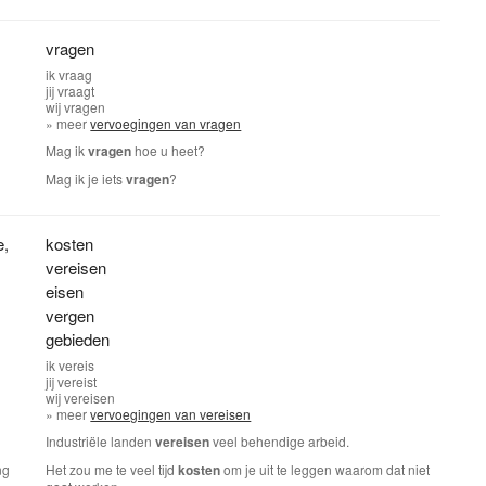
vragen
ik
vraag
jij
vraagt
wij
vragen
» meer
vervoegingen van vragen
Mag ik
vragen
hoe u heet?
Mag ik je iets
vragen
?
e
,
kosten
vereisen
eisen
vergen
gebieden
ik
vereis
jij
vereist
wij
vereisen
» meer
vervoegingen van vereisen
Industriële landen
vereisen
veel behendige arbeid.
ng
Het zou me te veel tijd
kosten
om je uit te leggen waarom dat niet