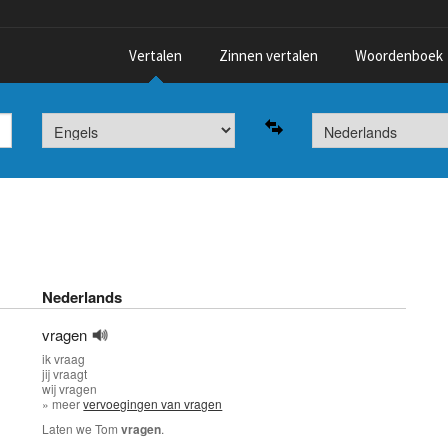
Vertalen
Zinnen vertalen
Woordenboek
Nederlands
vragen
ik
vraag
jij
vraagt
wij
vragen
» meer
vervoegingen van vragen
Laten we Tom
vragen
.