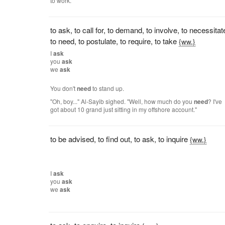
to work.
to ask
,
to call for
,
to demand
,
to involve
,
to necessitat
to need
,
to postulate
,
to require
,
to take
{ww.}
I
ask
you
ask
we
ask
You don't
need
to stand up.
"Oh, boy..." Al-Sayib sighed. "Well, how much do you
need
? I've
got about 10 grand just sitting in my offshore account."
to be advised
,
to find out
,
to ask
,
to inquire
{ww.}
I
ask
you
ask
we
ask