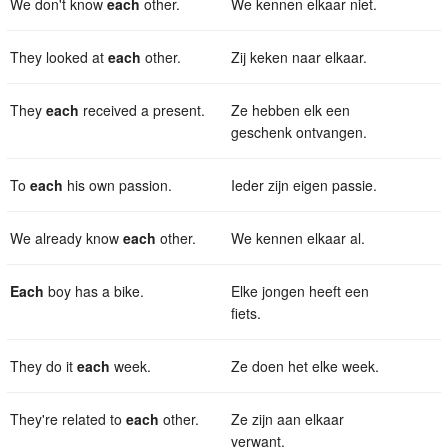
We don't know
each
other.
We kennen elkaar niet.
They looked at
each
other.
Zij keken naar elkaar.
They
each
received a present.
Ze hebben elk een
geschenk ontvangen.
To
each
his own passion.
Ieder zijn eigen passie.
We already know
each
other.
We kennen elkaar al.
Each
boy has a bike.
Elke jongen heeft een
fiets.
They do it
each
week.
Ze doen het elke week.
They're related to
each
other.
Ze zijn aan elkaar
verwant.