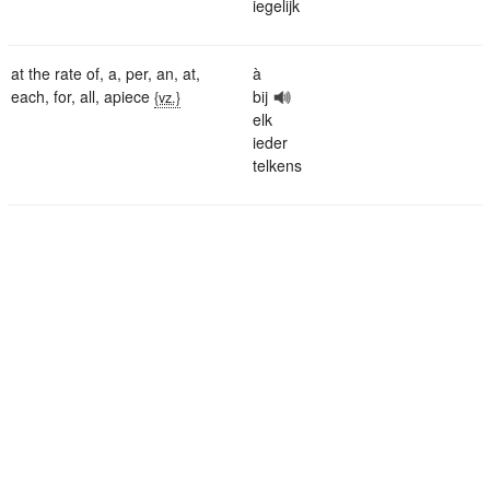
iegelijk
at the rate of
,
a
,
per
,
an
,
at
,
à
each
,
for
,
all
,
apiece
bij
{vz.}
elk
ieder
telkens