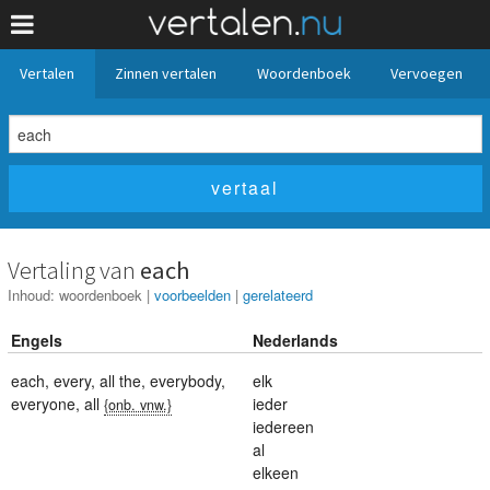
Vertalen
Zinnen vertalen
Woordenboek
Vervoegen
Vertaling van
each
Inhoud:
woordenboek
|
voorbeelden
|
gerelateerd
Engels
Nederlands
each
,
every
,
all the
,
everybody
,
elk
everyone
,
all
ieder
{onb. vnw.}
iedereen
al
elkeen