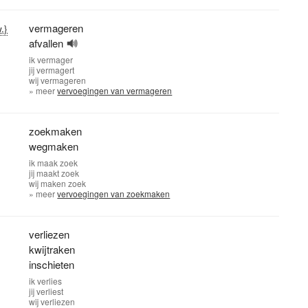
vermageren
.}
afvallen
ik
vermager
jij
vermagert
wij
vermageren
» meer
vervoegingen van vermageren
zoekmaken
wegmaken
ik
maak zoek
jij
maakt zoek
wij
maken zoek
» meer
vervoegingen van zoekmaken
verliezen
kwijtraken
inschieten
ik
verlies
jij
verliest
wij
verliezen