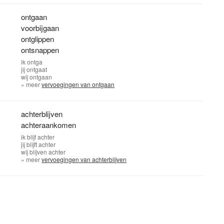
ontgaan
voorbijgaan
ontglippen
ontsnappen
ik
ontga
jij
ontgaat
wij
ontgaan
» meer
vervoegingen van ontgaan
achterblijven
achteraankomen
ik
blijf achter
jij
blijft achter
wij
blijven achter
» meer
vervoegingen van achterblijven