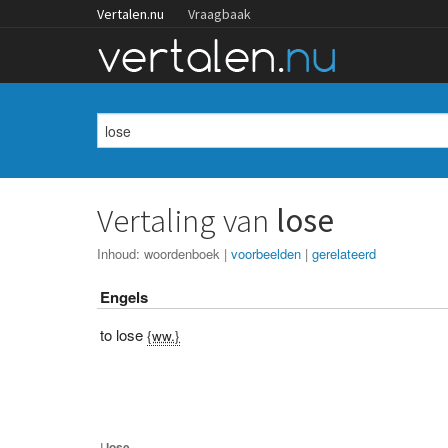
Vertalen.nu
Vraagbaak
Vertaling van
lose
Inhoud:
woordenboek
|
voorbeelden
|
gerelateerd
Engels
to lose
{ww.}
I
lose