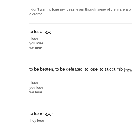
I don't want to
lose
my ideas, even though some of them are a bi
extreme.
to lose
{ww.}
I
lose
you
lose
we
lose
to be beaten
,
to be defeated
,
to lose
,
to succumb
{ww.
I
lose
you
lose
we
lose
to lose
{ww.}
they
lose