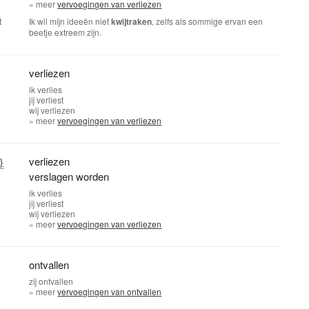
» meer
vervoegingen van verliezen
t
Ik wil mijn ideeën niet
kwijtraken
, zelfs als sommige ervan een
beetje extreem zijn.
verliezen
ik
verlies
jij
verliest
wij
verliezen
» meer
vervoegingen van verliezen
verliezen
}
verslagen worden
ik
verlies
jij
verliest
wij
verliezen
» meer
vervoegingen van verliezen
ontvallen
zij
ontvallen
» meer
vervoegingen van ontvallen