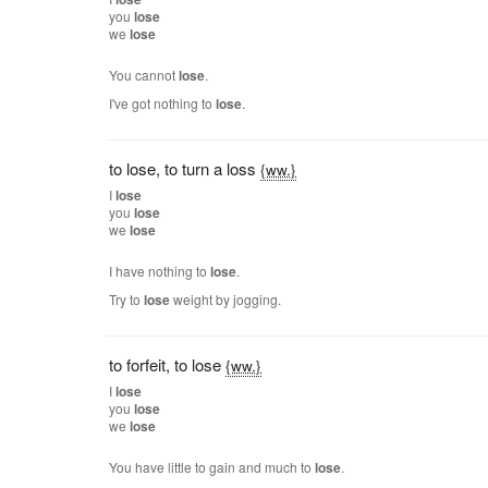
you
lose
we
lose
You cannot
lose
.
I've got nothing to
lose
.
to lose
,
to turn a loss
{ww.}
I
lose
you
lose
we
lose
I have nothing to
lose
.
Try to
lose
weight by jogging.
to forfeit
,
to lose
{ww.}
I
lose
you
lose
we
lose
You have little to gain and much to
lose
.