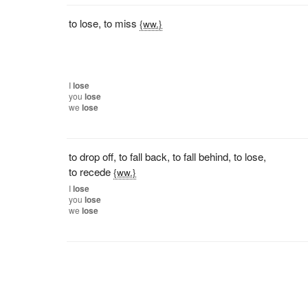
to lose
,
to miss
{ww.}
I
lose
you
lose
we
lose
to drop off
,
to fall back
,
to fall behind
,
to lose
,
to recede
{ww.}
I
lose
you
lose
we
lose