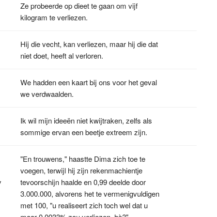
Ze probeerde op dieet te gaan om vijf
kilogram te verliezen.
Hij die vecht, kan verliezen, maar hij die dat
niet doet, heeft al verloren.
We hadden een kaart bij ons voor het geval
we verdwaalden.
Ik wil mijn ideeën niet kwijtraken, zelfs als
sommige ervan een beetje extreem zijn.
"En trouwens," haastte Dima zich toe te
voegen, terwijl hij zijn rekenmachientje
y
tevoorschijn haalde en 0,99 deelde door
3.000.000, alvorens het te vermenigvuldigen
met 100, "u realiseert zich toch wel dat u
maar 0,0033% zou verliezen, hè?"