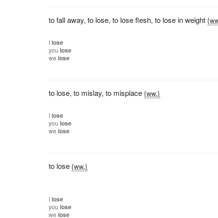
to fall away
,
to lose
,
to lose flesh
,
to lose in weight
{ww
I
lose
you
lose
we
lose
to lose
,
to mislay
,
to misplace
{ww.}
I
lose
you
lose
we
lose
to lose
{ww.}
I
lose
you
lose
we
lose