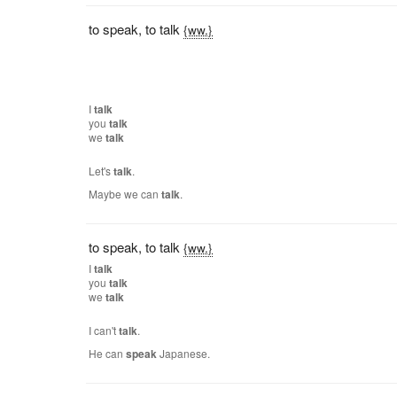
to speak
,
to talk
{ww.}
I
talk
you
talk
we
talk
Let's
talk
.
Maybe we can
talk
.
to speak
,
to talk
{ww.}
I
talk
you
talk
we
talk
I can't
talk
.
He can
speak
Japanese.