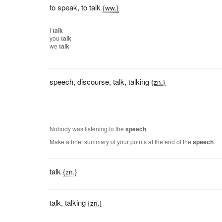
to speak
,
to talk
{ww.}
I
talk
you
talk
we
talk
speech
,
discourse
,
talk
,
talking
{zn.}
Nobody was listening to the
speech
.
Make a brief summary of your points at the end of the
speech
.
talk
{zn.}
talk
,
talking
{zn.}