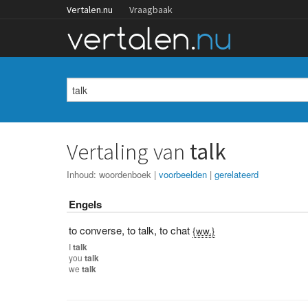
Vertalen.nu
Vraagbaak
Vertaling van
talk
Inhoud:
woordenboek
|
voorbeelden
|
gerelateerd
Engels
to converse
,
to talk
,
to chat
{ww.}
I
talk
you
talk
we
talk