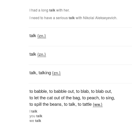
I had a long
talk
with her.
I need to have a serious
talk
with Nikolai Alekseyevich.
talk
{zn.}
talk
{zn.}
talk
,
talking
{zn.}
to babble
,
to babble out
,
to blab
,
to blab out
,
to let the cat out of the bag
,
to peach
,
to sing
,
to spill the beans
,
to talk
,
to tattle
{ww.}
I
talk
you
talk
we
talk