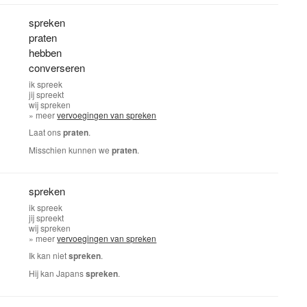
spreken
praten
hebben
converseren
ik
spreek
jij
spreekt
wij
spreken
» meer
vervoegingen van spreken
Laat ons
praten
.
Misschien kunnen we
praten
.
spreken
ik
spreek
jij
spreekt
wij
spreken
» meer
vervoegingen van spreken
Ik kan niet
spreken
.
Hij kan Japans
spreken
.