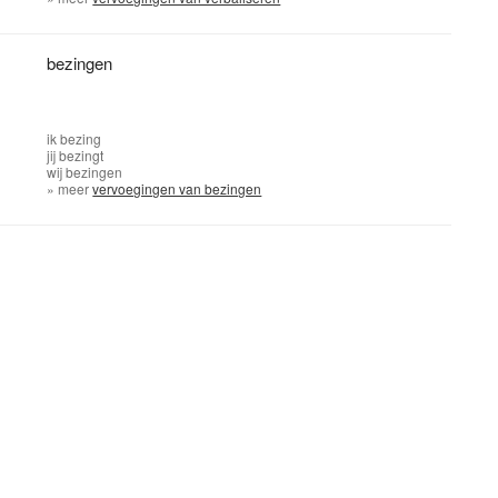
bezingen
ik
bezing
jij
bezingt
wij
bezingen
» meer
vervoegingen van bezingen