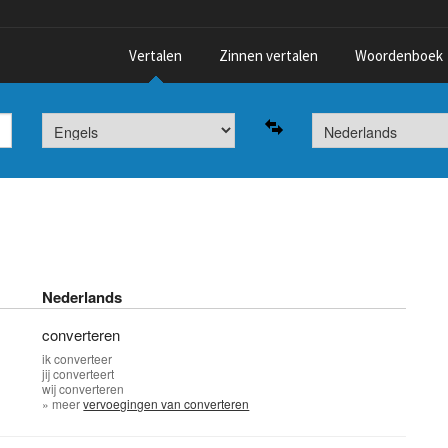
Vertalen
Zinnen vertalen
Woordenboek
Nederlands
converteren
ik
converteer
jij
converteert
wij
converteren
» meer
vervoegingen van converteren