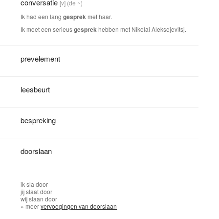
conversatie
[v]
(de ~)
Ik had een lang
gesprek
met haar.
Ik moet een serieus
gesprek
hebben met Nikolai Aleksejevitsj.
prevelement
leesbeurt
bespreking
doorslaan
ik
sla door
jij
slaat door
wij
slaan door
» meer
vervoegingen van doorslaan