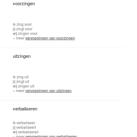
voorzingen
ik
zing voor
jij
zingt voor
wij
zingen voor
» meer
vervoegingen van voorzingen
uitzingen
ik
zing uit
jij
zingt uit
wij
zingen uit
» meer
vervoegingen van uitzingen
verbaliseren
ik
verbaliseer
jij
verbaliseert
wij
verbaliseren
» meer
vervoegingen van verbaliseren