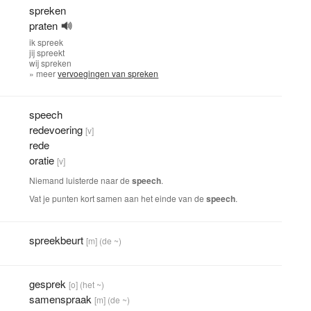
spreken
praten
ik
spreek
jij
spreekt
wij
spreken
» meer
vervoegingen van spreken
speech
redevoering
[v]
rede
oratie
[v]
Niemand luisterde naar de
speech
.
Vat je punten kort samen aan het einde van de
speech
.
spreekbeurt
[m]
(de ~)
gesprek
[o]
(het ~)
samenspraak
[m]
(de ~)