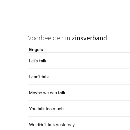
Voorbeelden in
zinsverband
Engels
Let's
talk
.
I can't
talk
.
Maybe we can
talk
.
You
talk
too much.
We didn't
talk
yesterday.