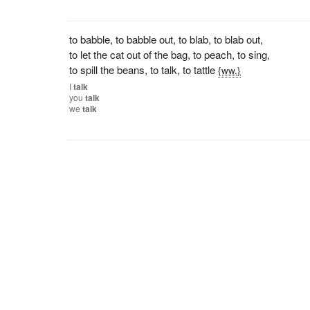
to babble
,
to babble out
,
to blab
,
to blab out
,
to let the cat out of the bag
,
to peach
,
to sing
,
to spill the beans
,
to talk
,
to tattle
{ww.}
I
talk
you
talk
we
talk