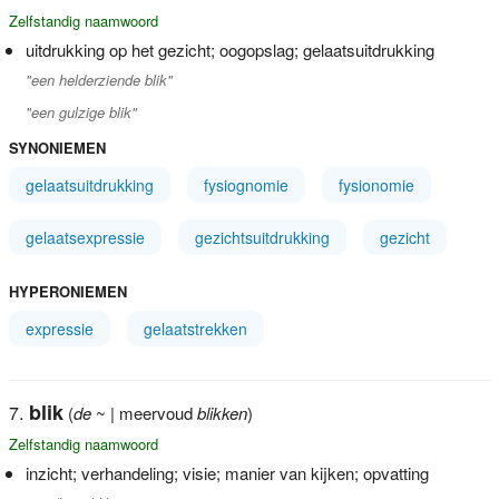
Zelfstandig naamwoord
uitdrukking op het gezicht; oogopslag; gelaatsuitdrukking
"een helderziende blik"
"een gulzige blik"
SYNONIEMEN
gelaatsuitdrukking
fysiognomie
fysionomie
gelaatsexpressie
gezichtsuitdrukking
gezicht
HYPERONIEMEN
expressie
gelaatstrekken
blik
(
de
~ | meervoud
blikken
)
Zelfstandig naamwoord
inzicht; verhandeling; visie; manier van kijken; opvatting