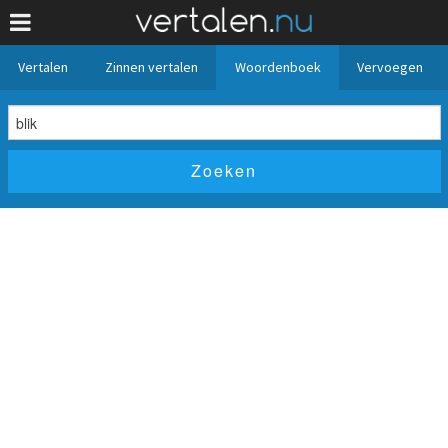
Vertalen
Zinnen vertalen
Woordenboek
Vervoegen