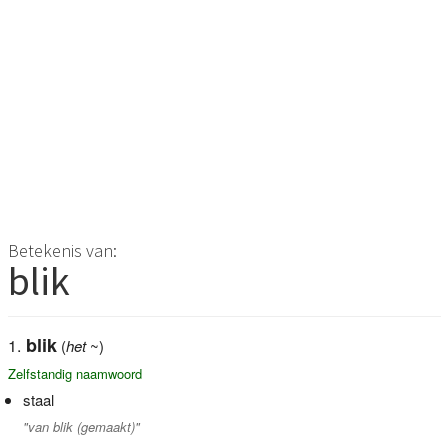
Betekenis van:
blik
blik
(
het
~)
Zelfstandig naamwoord
staal
"van blik (gemaakt)"