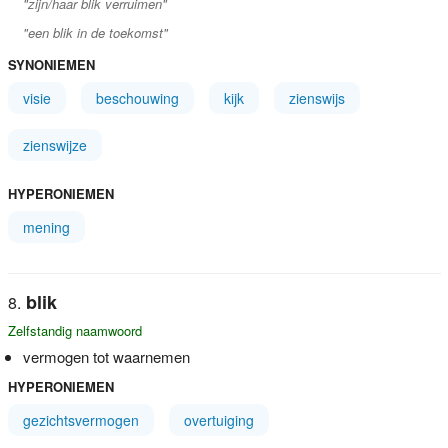
"zijn/haar blik verruimen"
"een blik in de toekomst"
SYNONIEMEN
visie
beschouwing
kijk
zienswijs
zienswijze
HYPERONIEMEN
mening
blik
Zelfstandig naamwoord
vermogen tot waarnemen
HYPERONIEMEN
gezichtsvermogen
overtuiging