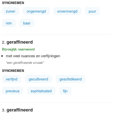
SYNONIEMEN
zuiver
ongemengd
onvermengd
puur
rein
baar
geraffineerd
Bijvoeglijk naamwoord
met veel nuances en verfijningen
"een geraffineerde smaak"
SYNONIEMEN
verfijnd
gecultiveerd
gesofistikeerd
precieus
sophisticated
fijn
geraffineerd