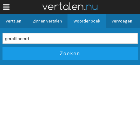
Vertalen
Zinnen vertalen
Woordenboek
Vervoegen