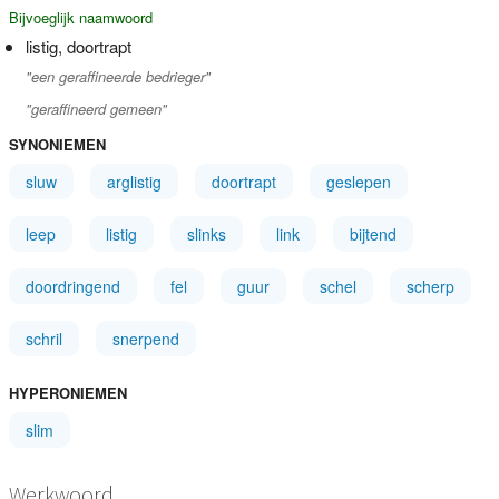
Bijvoeglijk naamwoord
listig, doortrapt
"een geraffineerde bedrieger"
"geraffineerd gemeen"
SYNONIEMEN
sluw
arglistig
doortrapt
geslepen
leep
listig
slinks
link
bijtend
doordringend
fel
guur
schel
scherp
schril
snerpend
HYPERONIEMEN
slim
Werkwoord