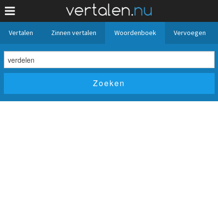
Vertalen
Zinnen vertalen
Woordenboek
Vervoegen