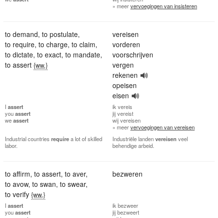
» meer
vervoegingen van insisteren
to demand
,
to postulate
,
vereisen
to require
,
to charge
,
to claim
,
vorderen
to dictate
,
to exact
,
to mandate
,
voorschrijven
to assert
vergen
{ww.}
rekenen
opeisen
eisen
I
assert
ik
vereis
you
assert
jij
vereist
we
assert
wij
vereisen
» meer
vervoegingen van vereisen
Industrial countries
require
a lot of skilled
Industriële landen
vereisen
veel
labor.
behendige arbeid.
to affirm
,
to assert
,
to aver
,
bezweren
to avow
,
to swan
,
to swear
,
to verify
{ww.}
I
assert
ik
bezweer
you
assert
jij
bezweert