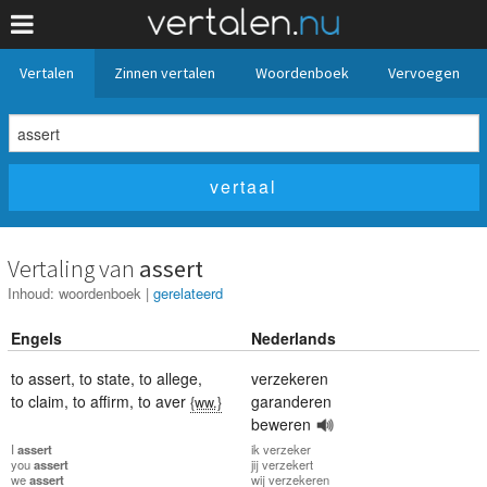
Vertalen
Zinnen vertalen
Woordenboek
Vervoegen
Vertaling van
assert
Inhoud:
woordenboek
|
gerelateerd
Engels
Nederlands
to assert
,
to state
,
to allege
,
verzekeren
to claim
,
to affirm
,
to aver
garanderen
{ww.}
beweren
I
assert
ik
verzeker
you
assert
jij
verzekert
we
assert
wij
verzekeren