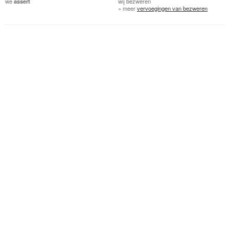
we
assert
wij
bezweren
» meer
vervoegingen van bezweren