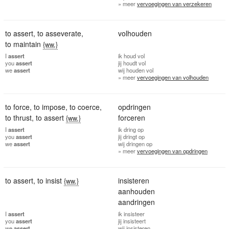
» meer
vervoegingen van verzekeren
to assert
,
to asseverate
,
volhouden
to maintain
{ww.}
I
assert
ik
houd vol
you
assert
jij
houdt vol
we
assert
wij
houden vol
» meer
vervoegingen van volhouden
to force
,
to impose
,
to coerce
,
opdringen
to thrust
,
to assert
forceren
{ww.}
I
assert
ik
dring op
you
assert
jij
dringt op
we
assert
wij
dringen op
» meer
vervoegingen van opdringen
to assert
,
to insist
insisteren
{ww.}
aanhouden
aandringen
I
assert
ik
insisteer
you
assert
jij
insisteert
we
assert
wij
insisteren