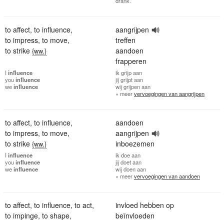
drank.
to affect
,
to influence
,
aangrijpen
to impress
,
to move
,
treffen
to strike
aandoen
{ww.}
frapperen
I
influence
ik
grijp aan
you
influence
jij
grijpt aan
we
influence
wij
grijpen aan
» meer
vervoegingen van aangrijpen
to affect
,
to influence
,
aandoen
to impress
,
to move
,
aangrijpen
to strike
inboezemen
{ww.}
I
influence
ik
doe aan
you
influence
jij
doet aan
we
influence
wij
doen aan
» meer
vervoegingen van aandoen
to affect
,
to influence
,
to act
,
invloed hebben op
to impinge
,
to shape
,
beïnvloeden