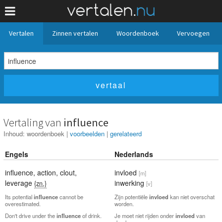
Vertalen
Zinnen vertalen
Woordenboek
Vervoegen
Vertaling van
influence
Inhoud:
woordenboek
|
voorbeelden
|
gerelateerd
Engels
Nederlands
influence
,
action
,
clout
,
invloed
[m]
leverage
inwerking
{zn.}
[v]
Its potential
influence
cannot be
Zijn potentiële
invloed
kan niet overschat
overestimated.
worden.
Don't drive under the
influence
of drink.
Je moet niet rijden onder
invloed
van