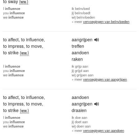
to sway
{ww.}
I
influence
ik
beïnvloed
you
influence
jij
beïnvloedt
we
influence
wij
beïnvloeden
» meer
vervoegingen van beïnvloeden
to affect
,
to influence
,
aangrijpen
to impress
,
to move
,
treffen
to strike
aandoen
{ww.}
raken
I
influence
ik
grijp aan
you
influence
jij
grijpt aan
we
influence
wij
grijpen aan
» meer
vervoegingen van aangrijpen
to affect
,
to influence
,
aandoen
to impress
,
to move
,
aangrijpen
to strike
draaien
{ww.}
I
influence
ik
doe aan
you
influence
jij
doet aan
we
influence
wij
doen aan
» meer
vervoegingen van aandoen