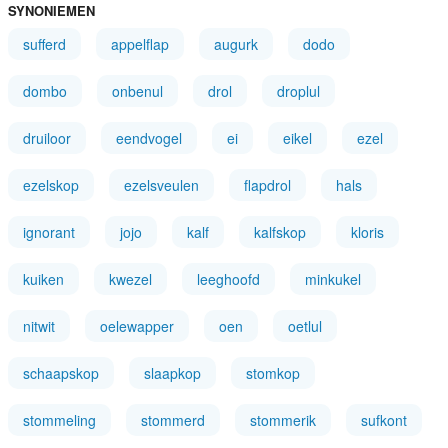
SYNONIEMEN
sufferd
appelflap
augurk
dodo
dombo
onbenul
drol
droplul
druiloor
eendvogel
ei
eikel
ezel
ezelskop
ezelsveulen
flapdrol
hals
ignorant
jojo
kalf
kalfskop
kloris
kuiken
kwezel
leeghoofd
minkukel
nitwit
oelewapper
oen
oetlul
schaapskop
slaapkop
stomkop
stommeling
stommerd
stommerik
sufkont