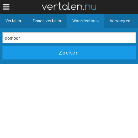
Vertalen
Zinnen vertalen
Woordenboek
Vervoegen