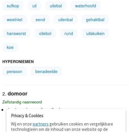
sufkop
uil
uilebal
waterhoofd
weetniet
eend
uilenbal
gehaktbal
hansworst
oliebol
rund
uilskuiken
koe
HYPERONIEMEN
persoon
benadeelde
domoor
Zelfstandig naamwoord
domkop, dommerik, sufferd
Privacy & Cookies
Wij en onze
partners
gebruiken cookies en vergelijkbare
technologieën om de inhoud van onze website op de