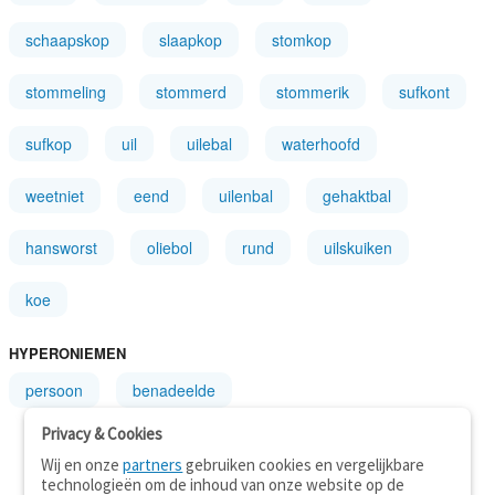
schaapskop
slaapkop
stomkop
stommeling
stommerd
stommerik
sufkont
sufkop
uil
uilebal
waterhoofd
weetniet
eend
uilenbal
gehaktbal
hansworst
oliebol
rund
uilskuiken
koe
HYPERONIEMEN
persoon
benadeelde
Privacy & Cookies
Wij en onze
partners
gebruiken cookies en vergelijkbare
technologieën om de inhoud van onze website op de