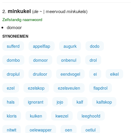
minkukel
(
de
~ | meervoud
minkukels
)
Zelfstandig naamwoord
domoor
SYNONIEMEN
sufferd
appelflap
augurk
dodo
dombo
domoor
onbenul
drol
droplul
druiloor
eendvogel
ei
eikel
ezel
ezelskop
ezelsveulen
flapdrol
hals
ignorant
jojo
kalf
kalfskop
kloris
kuiken
kwezel
leeghoofd
nitwit
oelewapper
oen
oetlul