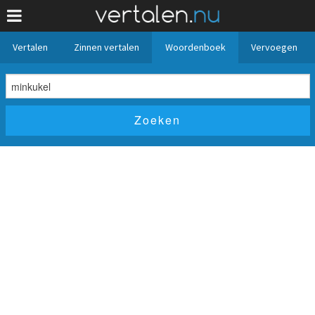
Vertalen
Zinnen vertalen
Woordenboek
Vervoegen