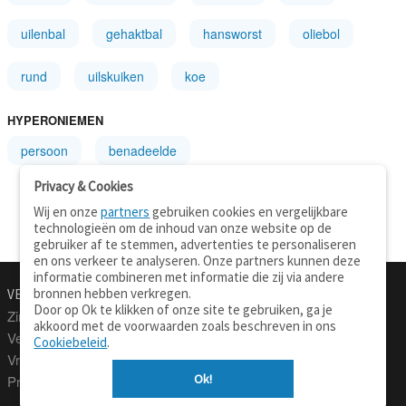
uilenbal
gehaktbal
hansworst
oliebol
rund
uilskuiken
koe
HYPERONIEMEN
persoon
benadeelde
Privacy & Cookies
Wij en onze
partners
gebruiken cookies en vergelijkbare
technologieën om de inhoud van onze website op de
gebruiker af te stemmen, advertenties te personaliseren
en ons verkeer te analyseren. Onze partners kunnen deze
informatie combineren met informatie die zij via andere
bronnen hebben verkregen.
VERTALEN.NU
OVER
Door op Ok te klikken of onze site te gebruiken, ga je
Zinnen vertalen
Over deze site
akkoord met de voorwaarden zoals beschreven in ons
Verklarend woordenboek
Contact
Cookiebeleid
.
Vraagbaak
Privacy
Ok!
Professionele vertaling