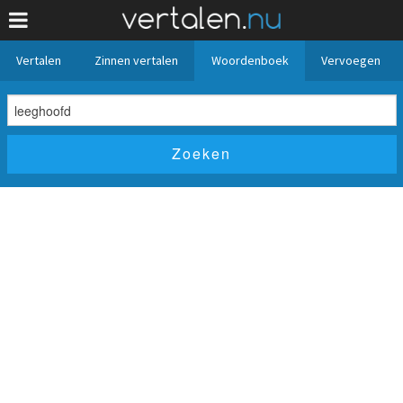
Vertalen
Zinnen vertalen
Woordenboek
Vervoegen