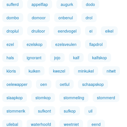
sufferd
appelflap
augurk
dodo
dombo
domoor
onbenul
drol
droplul
druiloor
eendvogel
ei
eikel
ezel
ezelskop
ezelsveulen
flapdrol
hals
ignorant
jojo
kalf
kalfskop
kloris
kuiken
kwezel
minkukel
nitwit
oelewapper
oen
oetlul
schaapskop
slaapkop
stomkop
stommeling
stommerd
stommerik
sufkont
sufkop
uil
uilebal
waterhoofd
weetniet
eend