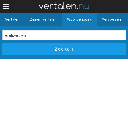
Vertalen
Zinnen vertalen
Woordenboek
Vervoegen