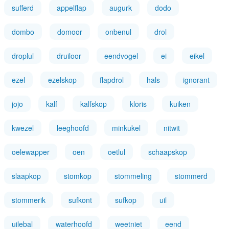
sufferd
appelflap
augurk
dodo
dombo
domoor
onbenul
drol
droplul
druiloor
eendvogel
ei
eikel
ezel
ezelskop
flapdrol
hals
ignorant
jojo
kalf
kalfskop
kloris
kuiken
kwezel
leeghoofd
minkukel
nitwit
oelewapper
oen
oetlul
schaapskop
slaapkop
stomkop
stommeling
stommerd
stommerik
sufkont
sufkop
uil
uilebal
waterhoofd
weetniet
eend