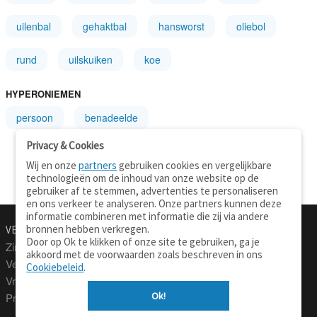
uilenbal
gehaktbal
hansworst
oliebol
rund
uilskuiken
koe
HYPERONIEMEN
persoon
benadeelde
Privacy & Cookies
Wij en onze
partners
gebruiken cookies en vergelijkbare
technologieën om de inhoud van onze website op de
gebruiker af te stemmen, advertenties te personaliseren
en ons verkeer te analyseren. Onze partners kunnen deze
informatie combineren met informatie die zij via andere
bronnen hebben verkregen.
VERTALEN.NU
OVER
Door op Ok te klikken of onze site te gebruiken, ga je
Zinnen vertalen
Over deze site
akkoord met de voorwaarden zoals beschreven in ons
Verklarend woordenboek
Contact
Cookiebeleid
.
Vraagbaak
Privacy
Ok!
Professionele vertaling