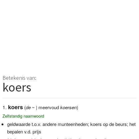
Betekenis van:
koers
koers
(
de
~ | meervoud
koersen
)
Zelfstandig naamwoord
geldwaarde t.o.v. andere munteenheden; koers op de beurs; het
bepalen v.d. prijs