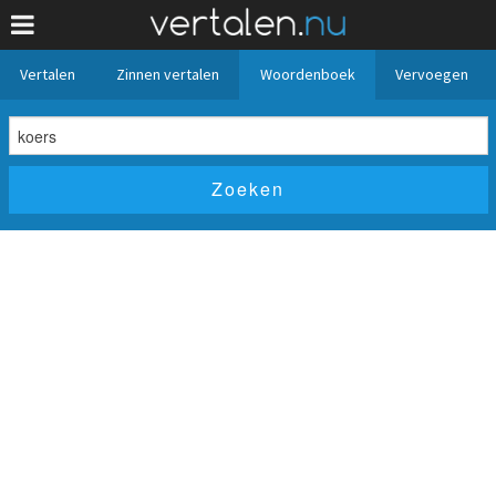
Vertalen
Zinnen vertalen
Woordenboek
Vervoegen