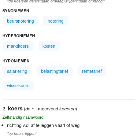
"de koersen dalen/'gaan omlaag'/stijgen/'gaan omhoog'"
SYNONIEMEN
beursnotering
notering
HYPERONIEMEN
marktkoers
kosten
HYPONIEMEN
salariëring
belastingtarief
rentetarief
wisselkoers
koers
(
de
~ | meervoud
koersen
)
Zelfstandig naamwoord
richting v.d. af te leggen vaart of weg
"op koers liggen"