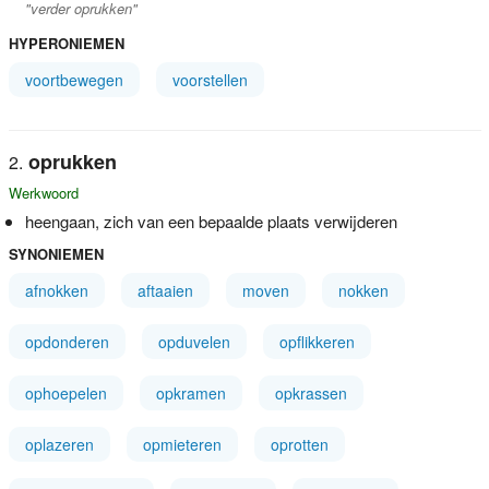
"verder oprukken"
HYPERONIEMEN
voortbewegen
voorstellen
oprukken
Werkwoord
heengaan, zich van een bepaalde plaats verwijderen
SYNONIEMEN
afnokken
aftaaien
moven
nokken
opdonderen
opduvelen
opflikkeren
ophoepelen
opkramen
opkrassen
oplazeren
opmieteren
oprotten