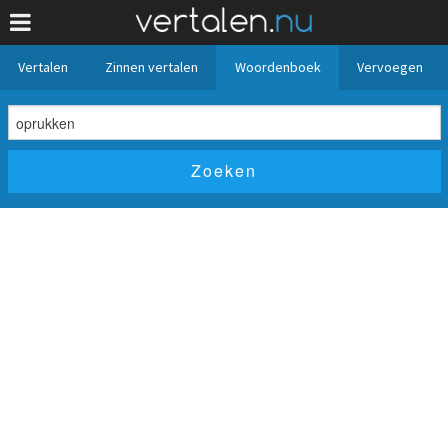
Vertalen
Zinnen vertalen
Woordenboek
Vervoegen