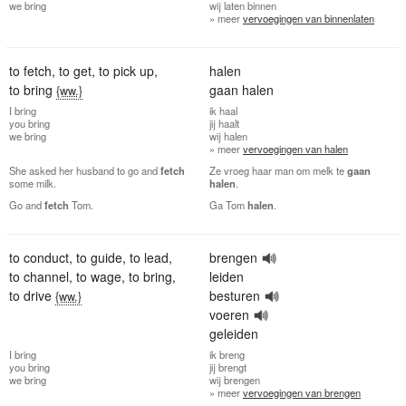
we
bring
wij
laten binnen
» meer
vervoegingen van binnenlaten
to fetch
,
to get
,
to pick up
,
halen
to bring
gaan halen
{ww.}
I
bring
ik
haal
you
bring
jij
haalt
we
bring
wij
halen
» meer
vervoegingen van halen
She asked her husband to go and
fetch
Ze vroeg haar man om melk te
gaan
some milk.
halen
.
Go and
fetch
Tom.
Ga Tom
halen
.
to conduct
,
to guide
,
to lead
,
brengen
to channel
,
to wage
,
to bring
,
leiden
to drive
besturen
{ww.}
voeren
geleiden
I
bring
ik
breng
you
bring
jij
brengt
we
bring
wij
brengen
» meer
vervoegingen van brengen