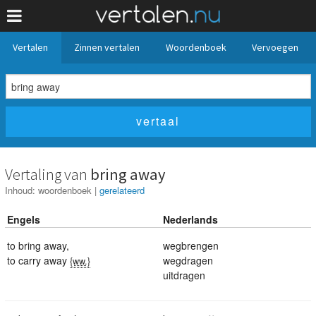
Vertalen
Zinnen vertalen
Woordenboek
Vervoegen
Vertaling van
bring away
Inhoud:
woordenboek
|
gerelateerd
Engels
Nederlands
to bring away
,
wegbrengen
to carry away
wegdragen
{ww.}
uitdragen