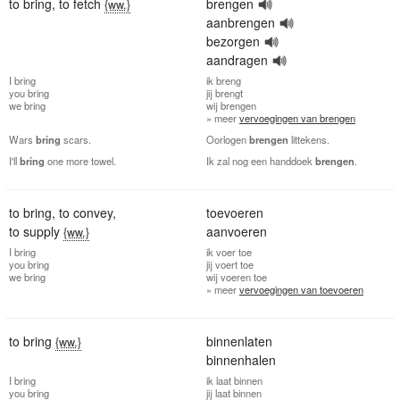
to bring
,
to fetch
brengen
{ww.}
aanbrengen
bezorgen
aandragen
I
bring
ik
breng
you
bring
jij
brengt
we
bring
wij
brengen
» meer
vervoegingen van brengen
Wars
bring
scars.
Oorlogen
brengen
littekens.
I'll
bring
one more towel.
Ik zal nog een handdoek
brengen
.
to bring
,
to convey
,
toevoeren
to supply
aanvoeren
{ww.}
I
bring
ik
voer toe
you
bring
jij
voert toe
we
bring
wij
voeren toe
» meer
vervoegingen van toevoeren
to bring
binnenlaten
{ww.}
binnenhalen
I
bring
ik
laat binnen
you
bring
jij
laat binnen