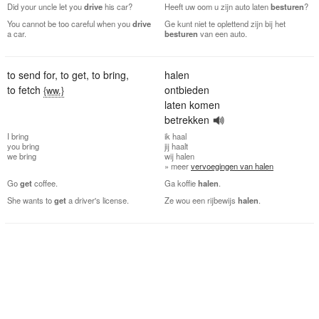
Did your uncle let you
drive
his car?
Heeft uw oom u zijn auto laten
besturen
?
You cannot be too careful when you
drive
Ge kunt niet te oplettend zijn bij het
a car.
besturen
van een auto.
to send for
,
to get
,
to bring
,
halen
to fetch
ontbieden
{ww.}
laten komen
betrekken
I
bring
ik
haal
you
bring
jij
haalt
we
bring
wij
halen
» meer
vervoegingen van halen
Go
get
coffee.
Ga koffie
halen
.
She wants to
get
a driver's license.
Ze wou een rijbewijs
halen
.