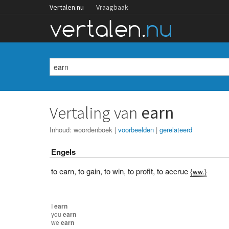
Vertalen.nu
Vraagbaak
Vertaling van
earn
Inhoud:
woordenboek
|
voorbeelden
|
gerelateerd
Engels
to earn
,
to gain
,
to win
,
to profit
,
to accrue
{ww.}
I
earn
you
earn
we
earn