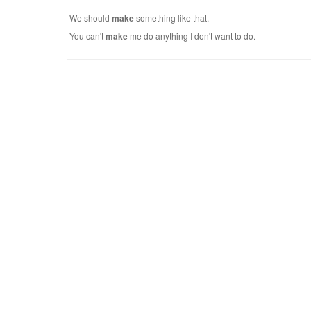
We should
make
something like that.
You can't
make
me do anything I don't want to do.