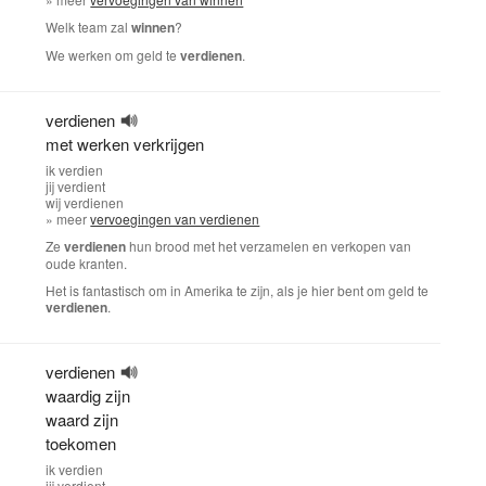
Welk team zal
winnen
?
We werken om geld te
verdienen
.
verdienen
met werken verkrijgen
ik
verdien
jij
verdient
wij
verdienen
» meer
vervoegingen van verdienen
Ze
verdienen
hun brood met het verzamelen en verkopen van
oude kranten.
Het is fantastisch om in Amerika te zijn, als je hier bent om geld te
verdienen
.
verdienen
waardig zijn
waard zijn
toekomen
ik
verdien
jij
verdient