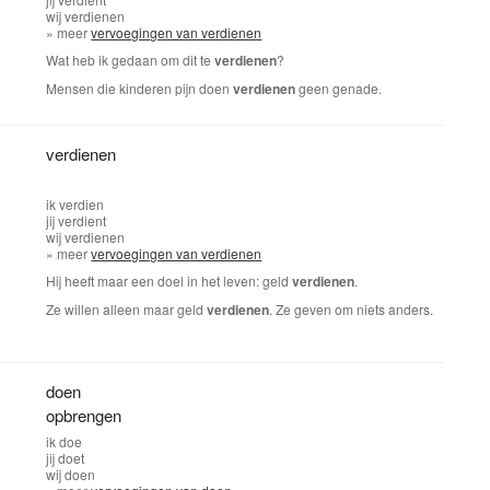
wij
verdienen
» meer
vervoegingen van verdienen
Wat heb ik gedaan om dit te
verdienen
?
Mensen die kinderen pijn doen
verdienen
geen genade.
,
verdienen
ik
verdien
jij
verdient
wij
verdienen
» meer
vervoegingen van verdienen
Hij heeft maar een doel in het leven: geld
verdienen
.
Ze willen alleen maar geld
verdienen
. Ze geven om niets anders.
,
doen
opbrengen
ik
doe
jij
doet
wij
doen