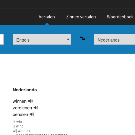
Vertalen
Zinnen vertalen
Woordenboek
Nederlands
winnen
verdienen
behalen
ik
win
jij
wint
wij
winnen
» meer
vervoegingen van winnen