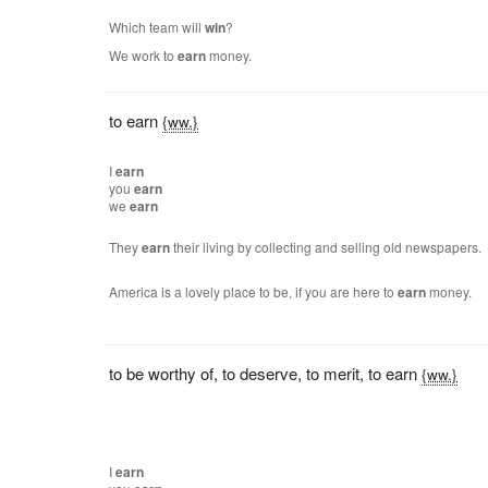
Which team will
win
?
We work to
earn
money.
to earn
{ww.}
I
earn
you
earn
we
earn
They
earn
their living by collecting and selling old newspapers.
America is a lovely place to be, if you are here to
earn
money.
to be worthy of
,
to deserve
,
to merit
,
to earn
{ww.}
I
earn