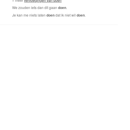
» meer
vervoegingen van doen
We zouden iets dan dit gaan
doen
.
Je kan me niets laten
doen
dat ik niet wil
doen
.