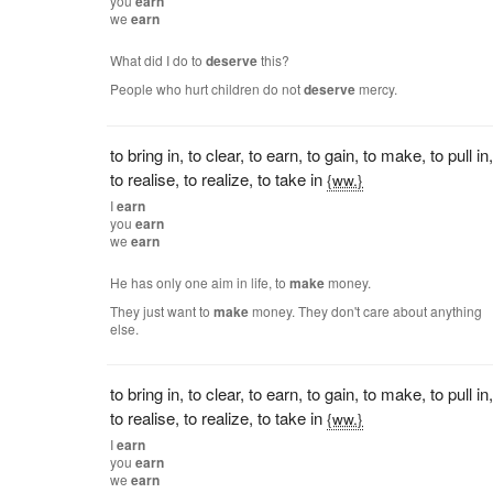
you
earn
we
earn
What did I do to
deserve
this?
People who hurt children do not
deserve
mercy.
to bring in
,
to clear
,
to earn
,
to gain
,
to make
,
to pull in
to realise
,
to realize
,
to take in
{ww.}
I
earn
you
earn
we
earn
He has only one aim in life, to
make
money.
They just want to
make
money. They don't care about anything
else.
to bring in
,
to clear
,
to earn
,
to gain
,
to make
,
to pull in
to realise
,
to realize
,
to take in
{ww.}
I
earn
you
earn
we
earn