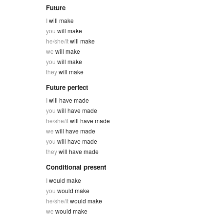
Future
I
will make
you
will make
he/she/it
will make
we
will make
you
will make
they
will make
Future perfect
I
will have made
you
will have made
he/she/it
will have made
we
will have made
you
will have made
they
will have made
Conditional present
I
would make
you
would make
he/she/it
would make
we
would make