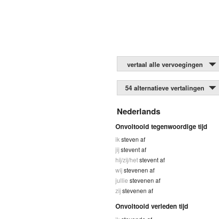
vertaal alle vervoegingen
54 alternatieve vertalingen
Nederlands
Onvoltooid tegenwoordige tijd
ik
steven af
jij
stevent af
hij/zij/het
stevent af
wij
stevenen af
jullie
stevenen af
zij
stevenen af
Onvoltooid verleden tijd