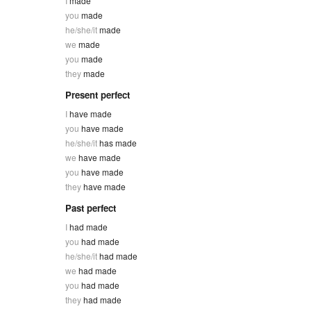
I
made
you
made
he/she/it
made
we
made
you
made
they
made
Present perfect
I
have made
you
have made
he/she/it
has made
we
have made
you
have made
they
have made
Past perfect
I
had made
you
had made
he/she/it
had made
we
had made
you
had made
they
had made