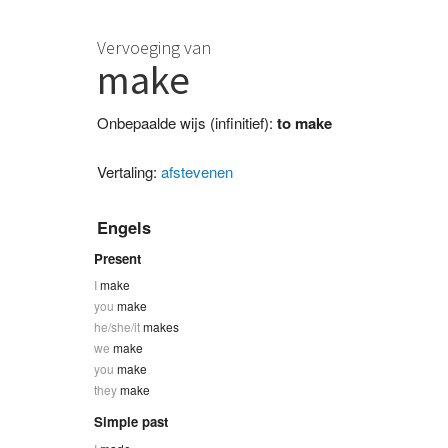
Vervoeging van
make
Onbepaalde wijs (infinitief):
to make
Vertaling:
afstevenen
Engels
Present
I
make
you
make
he/she/it
makes
we
make
you
make
they
make
Simple past