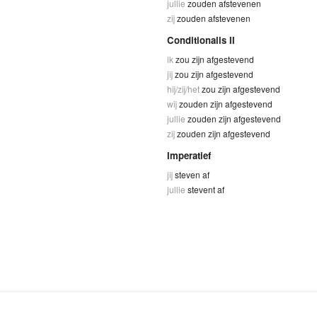
jullie
zouden afstevenen
zij
zouden afstevenen
Conditionalis II
ik
zou zijn afgestevend
jij
zou zijn afgestevend
hij/zij/het
zou zijn afgestevend
wij
zouden zijn afgestevend
jullie
zouden zijn afgestevend
zij
zouden zijn afgestevend
Imperatief
jij
steven af
jullie
stevent af