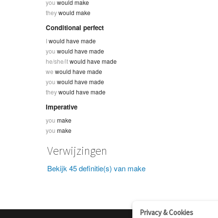
you
would make
they
would make
Conditional perfect
I
would have made
you
would have made
he/she/it
would have made
we
would have made
you
would have made
they
would have made
Imperative
you
make
you
make
Verwijzingen
Bekijk 45 definitie(s) van make
Privacy & Cookies