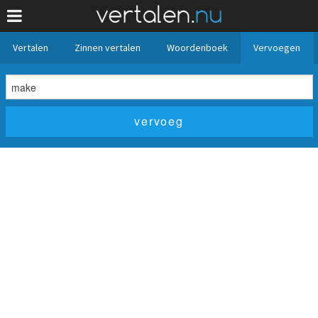
Vertalen
Zinnen vertalen
Woordenboek
Vervoegen