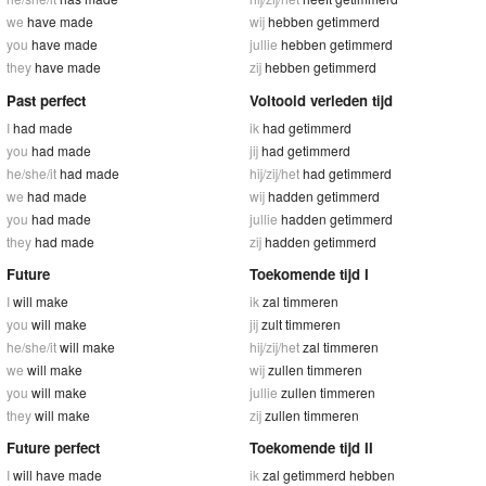
we
have made
wij
hebben getimmerd
you
have made
jullie
hebben getimmerd
they
have made
zij
hebben getimmerd
Past perfect
Voltooid verleden tijd
I
had made
ik
had getimmerd
you
had made
jij
had getimmerd
he/she/it
had made
hij/zij/het
had getimmerd
we
had made
wij
hadden getimmerd
you
had made
jullie
hadden getimmerd
they
had made
zij
hadden getimmerd
Future
Toekomende tijd I
I
will make
ik
zal timmeren
you
will make
jij
zult timmeren
he/she/it
will make
hij/zij/het
zal timmeren
we
will make
wij
zullen timmeren
you
will make
jullie
zullen timmeren
they
will make
zij
zullen timmeren
Future perfect
Toekomende tijd II
I
will have made
ik
zal getimmerd hebben