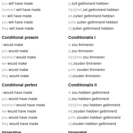
you
will have made
jij
zult getimmerd hebben
he/she/it
will have made
hij/zij/het
zal getimmerd hebben
we
will have made
wij
zullen getimmerd hebben
you
will have made
jullie
zullen getimmerd hebben
they
will have made
zij
zullen getimmerd hebben
Conditional present
Conditionalis I
I
would make
ik
zou timmeren
you
would make
jij
zou timmeren
he/she/it
would make
hij/zij/het
zou timmeren
we
would make
wij
zouden timmeren
you
would make
jullie
zouden timmeren
they
would make
zij
zouden timmeren
Conditional perfect
Conditionalis II
I
would have made
ik
zou hebben getimmerd
you
would have made
jij
zou hebben getimmerd
he/she/it
would have made
hij/zij/het
zou hebben getimmerd
we
would have made
wij
zouden hebben getimmerd
you
would have made
jullie
zouden hebben getimmerd
they
would have made
zij
zouden hebben getimmerd
Imperative
Imperatief