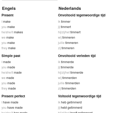
Engels
Nederlands
Present
Onvoltooid tegenwoordige tijd
I
make
ik
timmer
you
make
jij
timmert
he/she/it
makes
hij/zij/het
timmert
we
make
wij
timmeren
you
make
jullie
timmeren
they
make
zij
timmeren
Simple past
Onvoltooid verleden tijd
I
made
ik
timmerde
you
made
jij
timmerde
he/she/it
made
hij/zij/het
timmerde
we
made
wij
timmerden
you
made
jullie
timmerden
they
made
zij
timmerden
Present perfect
Voltooid tegenwoordige tijd
I
have made
ik
heb getimmerd
you
have made
jij
hebt getimmerd
he/she/it
has made
hij/zij/het
heeft getimmerd