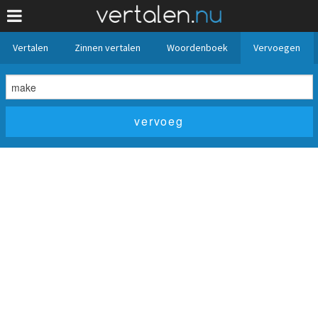
Vertalen
Zinnen vertalen
Woordenboek
Vervoegen