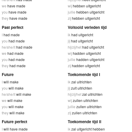
we
have made
wij
hebben uitgericht
you
have made
jullie
hebben uitgericht
they
have made
zij
hebben uitgericht
Past perfect
Voltooid verleden tijd
I
had made
ik
had uitgericht
you
had made
jij
had uitgericht
he/she/it
had made
hij/zij/het
had uitgericht
we
had made
wij
hadden uitgericht
you
had made
jullie
hadden uitgericht
they
had made
zij
hadden uitgericht
Future
Toekomende tijd I
I
will make
ik
zal uitrichten
you
will make
jij
zult uitrichten
he/she/it
will make
hij/zij/het
zal uitrichten
we
will make
wij
zullen uitrichten
you
will make
jullie
zullen uitrichten
they
will make
zij
zullen uitrichten
Future perfect
Toekomende tijd II
I
will have made
ik
zal uitgericht hebben