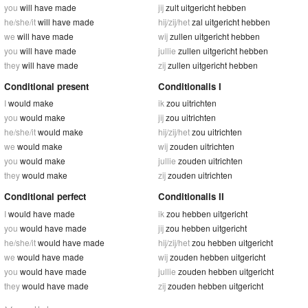
you
will have made
jij
zult uitgericht hebben
he/she/it
will have made
hij/zij/het
zal uitgericht hebben
we
will have made
wij
zullen uitgericht hebben
you
will have made
jullie
zullen uitgericht hebben
they
will have made
zij
zullen uitgericht hebben
Conditional present
Conditionalis I
I
would make
ik
zou uitrichten
you
would make
jij
zou uitrichten
he/she/it
would make
hij/zij/het
zou uitrichten
we
would make
wij
zouden uitrichten
you
would make
jullie
zouden uitrichten
they
would make
zij
zouden uitrichten
Conditional perfect
Conditionalis II
I
would have made
ik
zou hebben uitgericht
you
would have made
jij
zou hebben uitgericht
he/she/it
would have made
hij/zij/het
zou hebben uitgericht
we
would have made
wij
zouden hebben uitgericht
you
would have made
jullie
zouden hebben uitgericht
they
would have made
zij
zouden hebben uitgericht