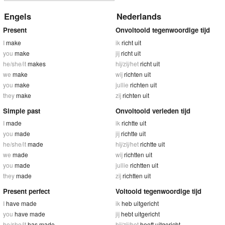
Engels
Nederlands
Present
Onvoltooid tegenwoordige tijd
I
make
ik
richt uit
you
make
jij
richt uit
he/she/it
makes
hij/zij/het
richt uit
we
make
wij
richten uit
you
make
jullie
richten uit
they
make
zij
richten uit
Simple past
Onvoltooid verleden tijd
I
made
ik
richtte uit
you
made
jij
richtte uit
he/she/it
made
hij/zij/het
richtte uit
we
made
wij
richtten uit
you
made
jullie
richtten uit
they
made
zij
richtten uit
Present perfect
Voltooid tegenwoordige tijd
I
have made
ik
heb uitgericht
you
have made
jij
hebt uitgericht
he/she/it
has made
hij/zij/het
heeft uitgericht