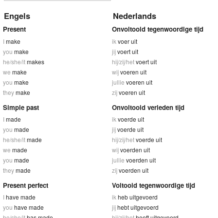
Engels
Nederlands
Present
Onvoltooid tegenwoordige tijd
I
make
ik
voer uit
you
make
jij
voert uit
he/she/it
makes
hij/zij/het
voert uit
we
make
wij
voeren uit
you
make
jullie
voeren uit
they
make
zij
voeren uit
Simple past
Onvoltooid verleden tijd
I
made
ik
voerde uit
you
made
jij
voerde uit
he/she/it
made
hij/zij/het
voerde uit
we
made
wij
voerden uit
you
made
jullie
voerden uit
they
made
zij
voerden uit
Present perfect
Voltooid tegenwoordige tijd
I
have made
ik
heb uitgevoerd
you
have made
jij
hebt uitgevoerd
he/she/it
has made
hij/zij/het
heeft uitgevoerd