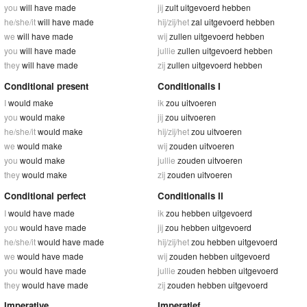
you
will have made
jij
zult uitgevoerd hebben
he/she/it
will have made
hij/zij/het
zal uitgevoerd hebben
we
will have made
wij
zullen uitgevoerd hebben
you
will have made
jullie
zullen uitgevoerd hebben
they
will have made
zij
zullen uitgevoerd hebben
Conditional present
Conditionalis I
I
would make
ik
zou uitvoeren
you
would make
jij
zou uitvoeren
he/she/it
would make
hij/zij/het
zou uitvoeren
we
would make
wij
zouden uitvoeren
you
would make
jullie
zouden uitvoeren
they
would make
zij
zouden uitvoeren
Conditional perfect
Conditionalis II
I
would have made
ik
zou hebben uitgevoerd
you
would have made
jij
zou hebben uitgevoerd
he/she/it
would have made
hij/zij/het
zou hebben uitgevoerd
we
would have made
wij
zouden hebben uitgevoerd
you
would have made
jullie
zouden hebben uitgevoerd
they
would have made
zij
zouden hebben uitgevoerd
Imperative
Imperatief