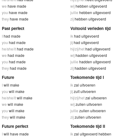
we
have made
wij
hebben uitgevoerd
you
have made
jullie
hebben uitgevoerd
they
have made
zij
hebben uitgevoerd
Past perfect
Voltooid verleden tijd
I
had made
ik
had uitgevoerd
you
had made
jij
had uitgevoerd
he/she/it
had made
hij/zij/het
had uitgevoerd
we
had made
wij
hadden uitgevoerd
you
had made
jullie
hadden uitgevoerd
they
had made
zij
hadden uitgevoerd
Future
Toekomende tijd I
I
will make
ik
zal uitvoeren
you
will make
jij
zult uitvoeren
he/she/it
will make
hij/zij/het
zal uitvoeren
we
will make
wij
zullen uitvoeren
you
will make
jullie
zullen uitvoeren
they
will make
zij
zullen uitvoeren
Future perfect
Toekomende tijd II
I
will have made
ik
zal uitgevoerd hebben