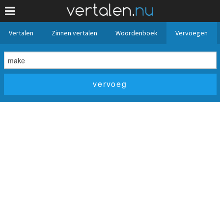
Vertalen
Zinnen vertalen
Woordenboek
Vervoegen