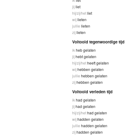
ik
liet
jij
liet
hij/zij/het
liet
wij
lieten
jullie
lieten
zij
lieten
Voltooid tegenwoordige tijd
ik
heb gelaten
jij
hebt gelaten
hij/zij/het
heeft gelaten
wij
hebben gelaten
jullie
hebben gelaten
zij
hebben gelaten
Voltooid verleden tijd
ik
had gelaten
jij
had gelaten
hij/zij/het
had gelaten
wij
hadden gelaten
jullie
hadden gelaten
zij
hadden gelaten