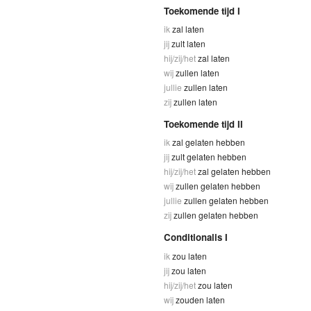
Toekomende tijd I
ik
zal laten
jij
zult laten
hij/zij/het
zal laten
wij
zullen laten
jullie
zullen laten
zij
zullen laten
Toekomende tijd II
ik
zal gelaten hebben
jij
zult gelaten hebben
hij/zij/het
zal gelaten hebben
wij
zullen gelaten hebben
jullie
zullen gelaten hebben
zij
zullen gelaten hebben
Conditionalis I
ik
zou laten
jij
zou laten
hij/zij/het
zou laten
wij
zouden laten