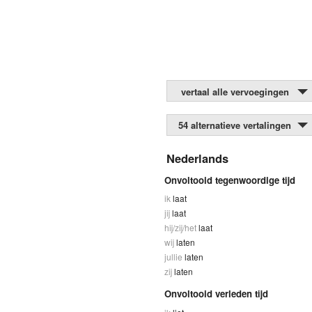
vertaal alle vervoegingen
54 alternatieve vertalingen
Nederlands
Onvoltooid tegenwoordige tijd
ik
laat
jij
laat
hij/zij/het
laat
wij
laten
jullie
laten
zij
laten
Onvoltooid verleden tijd