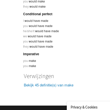
you
would make
they
would make
Conditional perfect
I
would have made
you
would have made
he/she/it
would have made
we
would have made
you
would have made
they
would have made
Imperative
you
make
you
make
Verwijzingen
Bekijk 45 definitie(s) van make
Privacy & Cookies