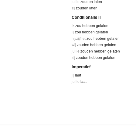
jullie
zouden laten
zij
zouden laten
Conditionalis II
ik
zou hebben gelaten
jij
zou hebben gelaten
hij/zij/het
zou hebben gelaten
wij
zouden hebben gelaten
jullie
zouden hebben gelaten
zij
zouden hebben gelaten
Imperatief
jij
laat
jullie
laat