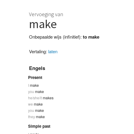
Vervoeging van
make
Onbepaalde wijs (infinitief):
to make
Vertaling:
laten
Engels
Present
I
make
you
make
he/she/it
makes
we
make
you
make
they
make
Simple past