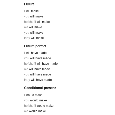
Future
I
will make
you
will make
he/she/it
will make
we
will make
you
will make
they
will make
Future perfect
I
will have made
you
will have made
he/she/it
will have made
we
will have made
you
will have made
they
will have made
Conditional present
I
would make
you
would make
he/she/it
would make
we
would make