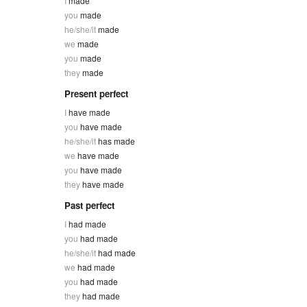
I
made
you
made
he/she/it
made
we
made
you
made
they
made
Present perfect
I
have made
you
have made
he/she/it
has made
we
have made
you
have made
they
have made
Past perfect
I
had made
you
had made
he/she/it
had made
we
had made
you
had made
they
had made