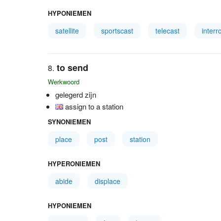
HYPONIEMEN
satellite
sportscast
telecast
interr
to send
Werkwoord
gelegerd zijn
assign to a station
SYNONIEMEN
place
post
station
HYPERONIEMEN
abide
displace
HYPONIEMEN