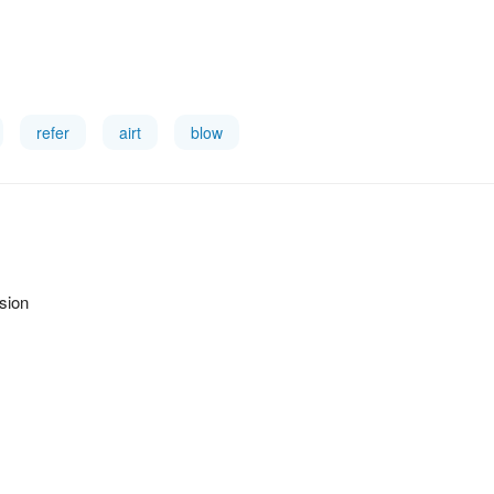
refer
airt
blow
ision