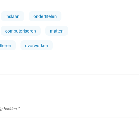
inslaan
ondertitelen
computeriseren
matten
fferen
overwerken
ig hadden."