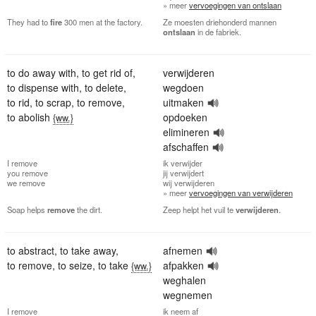
» meer
vervoegingen van ontslaan
They had to
fire
300 men at the factory.
Ze moesten driehonderd mannen
ontslaan
in de fabriek.
to do away with
,
to get rid of
,
verwijderen
to dispense with
,
to delete
,
wegdoen
to rid
,
to scrap
,
to remove
,
uitmaken
to abolish
opdoeken
{ww.}
elimineren
afschaffen
I
remove
ik
verwijder
you
remove
jij
verwijdert
we
remove
wij
verwijderen
» meer
vervoegingen van verwijderen
Soap helps
remove
the dirt.
Zeep helpt het vuil te
verwijderen
.
to abstract
,
to take away
,
afnemen
to remove
,
to seize
,
to take
afpakken
{ww.}
weghalen
wegnemen
I
remove
ik
neem af