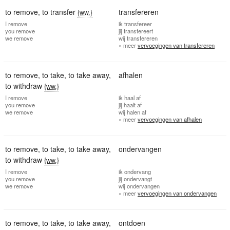
to remove
,
to transfer
transfereren
{ww.}
I
remove
ik
transfereer
you
remove
jij
transfereert
we
remove
wij
transfereren
» meer
vervoegingen van transfereren
to remove
,
to take
,
to take away
,
afhalen
to withdraw
{ww.}
I
remove
ik
haal af
you
remove
jij
haalt af
we
remove
wij
halen af
» meer
vervoegingen van afhalen
to remove
,
to take
,
to take away
,
ondervangen
to withdraw
{ww.}
I
remove
ik
ondervang
you
remove
jij
ondervangt
we
remove
wij
ondervangen
» meer
vervoegingen van ondervangen
to remove
,
to take
,
to take away
,
ontdoen