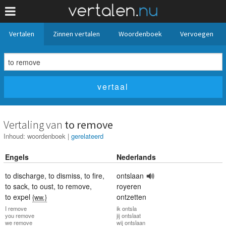
Vertalen
Zinnen vertalen
Woordenboek
Vervoegen
Vertaling van
to remove
Inhoud:
woordenboek
|
gerelateerd
Engels
Nederlands
to discharge
,
to dismiss
,
to fire
,
ontslaan
to sack
,
to oust
,
to remove
,
royeren
to expel
ontzetten
{ww.}
I
remove
ik
ontsla
you
remove
jij
ontslaat
we
remove
wij
ontslaan