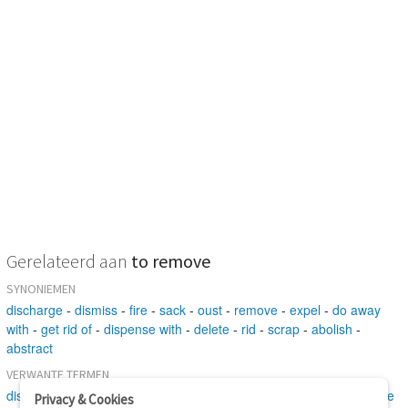
Gerelateerd aan
to remove
SYNONIEMEN
discharge
-
dismiss
-
fire
-
sack
-
oust
-
remove
-
expel
-
do away
with
-
get rid of
-
dispense with
-
delete
-
rid
-
scrap
-
abolish
-
abstract
VERWANTE TERMEN
displace
-
transfer
-
bring
-
remove
-
buttress
-
clean
-
work
-
ensue
Privacy & Cookies