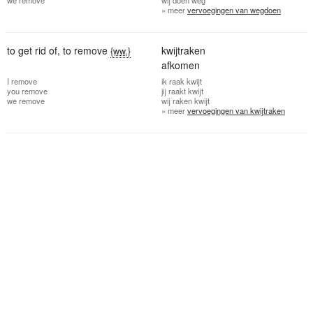
» meer
vervoegingen van wegdoen
to get rid of
,
to remove
kwijtraken
{ww.}
afkomen
I
remove
ik
raak kwijt
you
remove
jij
raakt kwijt
we
remove
wij
raken kwijt
» meer
vervoegingen van kwijtraken