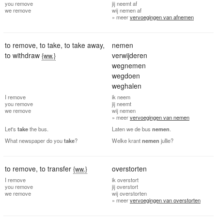
you
remove
jij
neemt af
we
remove
wij
nemen af
» meer
vervoegingen van afnemen
to remove
,
to take
,
to take away
,
nemen
to withdraw
verwijderen
{ww.}
wegnemen
wegdoen
weghalen
I
remove
ik
neem
you
remove
jij
neemt
we
remove
wij
nemen
» meer
vervoegingen van nemen
Let's
take
the bus.
Laten we de bus
nemen
.
What newspaper do you
take
?
Welke krant
nemen
jullie?
to remove
,
to transfer
overstorten
{ww.}
I
remove
ik
overstort
you
remove
jij
overstort
we
remove
wij
overstorten
» meer
vervoegingen van overstorten