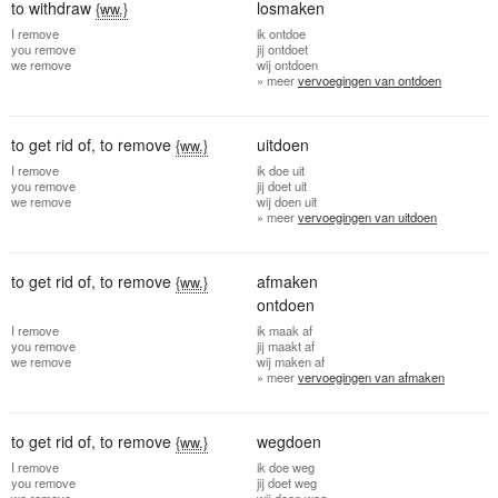
to withdraw
losmaken
{ww.}
I
remove
ik
ontdoe
you
remove
jij
ontdoet
we
remove
wij
ontdoen
» meer
vervoegingen van ontdoen
to get rid of
,
to remove
uitdoen
{ww.}
I
remove
ik
doe uit
you
remove
jij
doet uit
we
remove
wij
doen uit
» meer
vervoegingen van uitdoen
to get rid of
,
to remove
afmaken
{ww.}
ontdoen
I
remove
ik
maak af
you
remove
jij
maakt af
we
remove
wij
maken af
» meer
vervoegingen van afmaken
to get rid of
,
to remove
wegdoen
{ww.}
I
remove
ik
doe weg
you
remove
jij
doet weg
we
remove
wij
doen weg