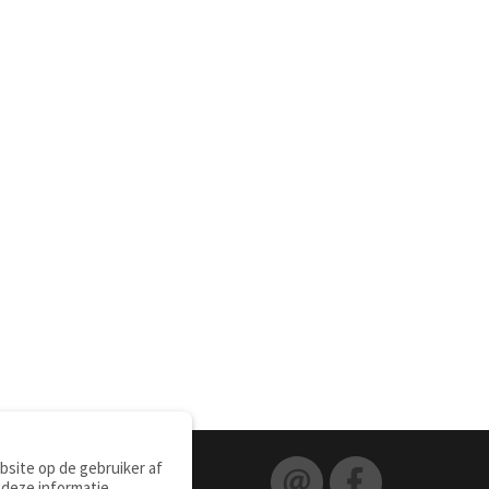
site op de gebruiker af
 deze informatie