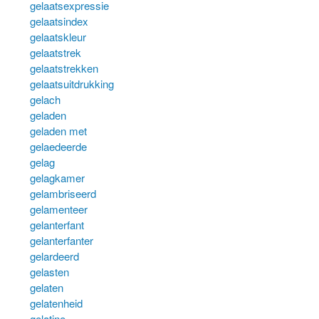
gelaatsexpressie
gelaatsindex
gelaatskleur
gelaatstrek
gelaatstrekken
gelaatsuitdrukking
gelach
geladen
geladen met
gelaedeerde
gelag
gelagkamer
gelambriseerd
gelamenteer
gelanterfant
gelanterfanter
gelardeerd
gelasten
gelaten
gelatenheid
gelatine