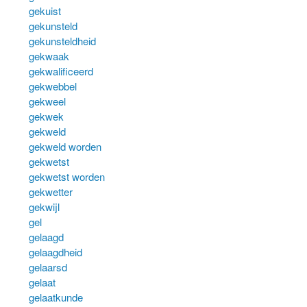
gekuist
gekunsteld
gekunsteldheid
gekwaak
gekwalificeerd
gekwebbel
gekweel
gekwek
gekweld
gekweld worden
gekwetst
gekwetst worden
gekwetter
gekwijl
gel
gelaagd
gelaagdheid
gelaarsd
gelaat
gelaatkunde