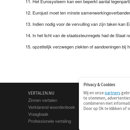
Het Eurosysteem kan een beperkt aantal tegenparti
Eurojust moet ten minste samenwerkingsverband
Indien nodig voor de vervulling van zijn taken k
In het licht van de staatssteunregels had de Staat 
opzettelijk verzwegen ziekten of aandoeningen bij 
Privacy & Cookies
Wij en onze
partners
gebru
VERTALEN.NU
OVER
te stemmen, advertenties
Zinnen vertalen
Over deze site
combineren met informati
Verklarend woordenboek
Contact
Door op Ok te klikken of 
Vraagbaak
Privacy
Professionele vertaling