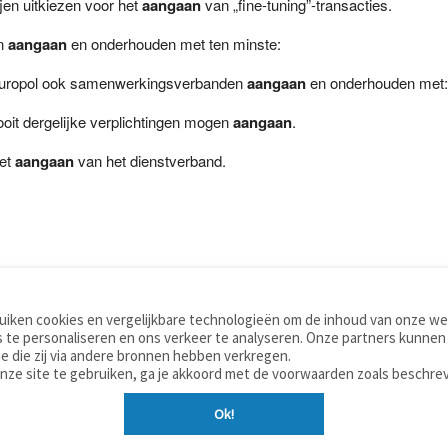
jen uitkiezen voor het
aangaan
van „fine-tuning”-transacties.
en
aangaan
en onderhouden met ten minste:
an Europol ook samenwerkingsverbanden
aangaan
en onderhouden met:
nooit dergelijke verplichtingen mogen
aangaan
.
het
aangaan
van het dienstverband.
iken cookies en vergelijkbare technologieën om de inhoud van onze web
TOOLS
WOORDENBOEKEN
 te personaliseren en ons verkeer te analyseren. Onze partners kunnen
Apps
Nederlands - Engels
e die zij via andere bronnen hebben verkregen.
Mobiel
Nederlands - Duits
onze site te gebruiken, ga je akkoord met de voorwaarden zoals beschre
Tools & widgets
Nederlands - Spaans
Ok!