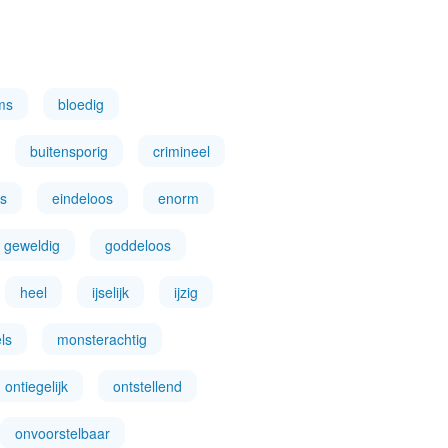
ms
bloedig
buitensporig
crimineel
s
eindeloos
enorm
geweldig
goddeloos
heel
ijselijk
ijzig
ls
monsterachtig
ontiegelijk
ontstellend
onvoorstelbaar