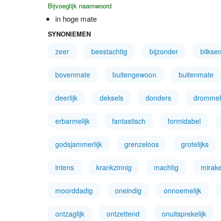
Bijvoeglijk naamwoord
in hoge mate
SYNONIEMEN
zeer
beestachtig
bijzonder
blikse
bovenmate
buitengewoon
buitenmate
deerlijk
deksels
donders
drommel
erbarmelijk
fantastisch
formidabel
godsjammerlijk
grenzeloos
grotelijks
intens
krankzinnig
machtig
mirake
moorddadig
oneindig
onnoemelijk
ontzaglijk
ontzettend
onuitsprekelijk