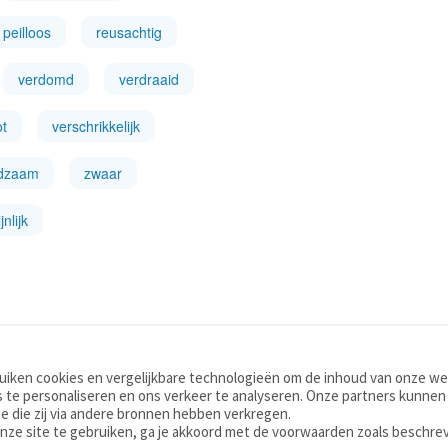
peilloos
reusachtig
verdomd
verdraaid
ot
verschrikkelijk
ldzaam
zwaar
nlijk
iken cookies en vergelijkbare technologieën om de inhoud van onze web
TOOLS
WOORDENBOEKEN
 te personaliseren en ons verkeer te analyseren. Onze partners kunnen
Apps
Nederlands - Engels
e die zij via andere bronnen hebben verkregen.
Mobiel
Nederlands - Duits
onze site te gebruiken, ga je akkoord met de voorwaarden zoals beschre