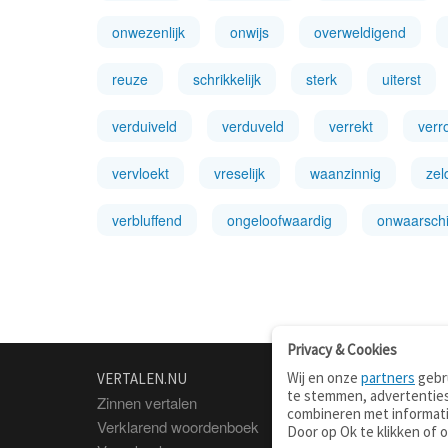
onwezenlijk
onwijs
overweldigend
reuze
schrikkelijk
sterk
uiterst
verduiveld
verduveld
verrekt
verr
vervloekt
vreselijk
waanzinnig
ze
verbluffend
ongeloofwaardig
onwaarschij
Privacy & Cookies
Wij en onze
partners
gebru
VERTALEN.NU
OVER
te stemmen, advertenties
Zinnen vertalen
Over deze site
combineren met informati
Verklarend woordenboek
Contact
Door op Ok te klikken of 