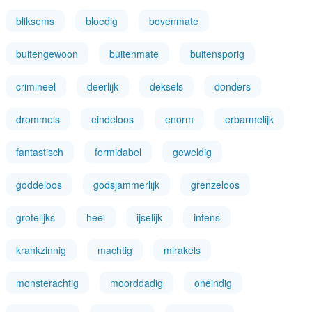
bliksems
bloedig
bovenmate
buitengewoon
buitenmate
buitensporig
crimineel
deerlijk
deksels
donders
drommels
eindeloos
enorm
erbarmelijk
fantastisch
formidabel
geweldig
goddeloos
godsjammerlijk
grenzeloos
grotelijks
heel
ijselijk
intens
krankzinnig
machtig
mirakels
monsterachtig
moorddadig
oneindig