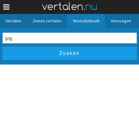
Vertalen
Zinnen vertalen
Woordenboek
Vervoegen