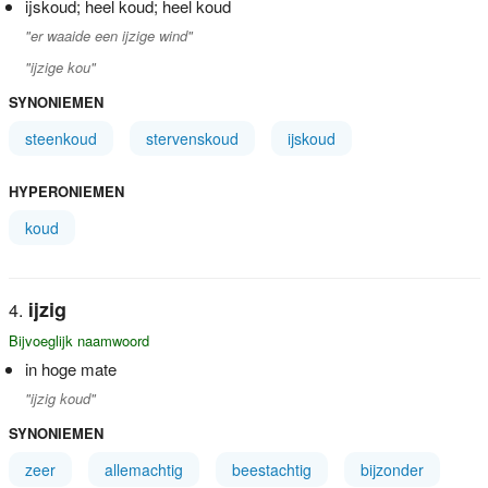
ijskoud; heel koud; heel koud
"er waaide een ijzige wind"
"ijzige kou"
SYNONIEMEN
steenkoud
stervenskoud
ijskoud
HYPERONIEMEN
koud
ijzig
Bijvoeglijk naamwoord
in hoge mate
"ijzig koud"
SYNONIEMEN
zeer
allemachtig
beestachtig
bijzonder