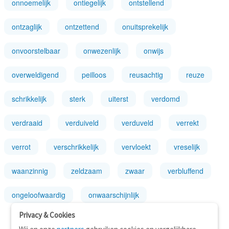
onnoemelijk
ontiegelijk
ontstellend
ontzaglijk
ontzettend
onuitsprekelijk
onvoorstelbaar
onwezenlijk
onwijs
overweldigend
peilloos
reusachtig
reuze
schrikkelijk
sterk
uiterst
verdomd
verdraaid
verduiveld
verduveld
verrekt
verrot
verschrikkelijk
vervloekt
vreselijk
waanzinnig
zeldzaam
zwaar
verbluffend
ongeloofwaardig
onwaarschijnlijk
Privacy & Cookies