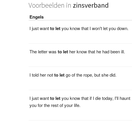
Voorbeelden in
zinsverband
Engels
I just want
to
let
you know that I won't let you down.
The letter was
to
let
her know that he had been ill.
I told her not
to
let
go of the rope, but she did.
I just want
to
let
you know that if I die today, I'll haunt
you for the rest of your life.