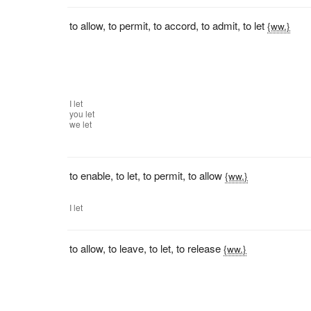
to allow
,
to permit
,
to accord
,
to admit
,
to let
{ww.}
I
let
you
let
we
let
to enable
,
to let
,
to permit
,
to allow
{ww.}
I
let
to allow
,
to leave
,
to let
,
to release
{ww.}