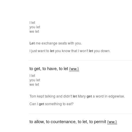
I
let
you
let
we
let
Let
me exchange seats with you.
I just want to
let
you know that I won't
let
you down.
to get
,
to have
,
to let
{ww.}
I
let
you
let
we
let
Tom kept talking and didn't
let
Mary
get
a word in edgewise.
Can I
get
something to eat?
to allow
,
to countenance
,
to let
,
to permit
{ww.}