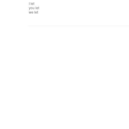
I
let
you
let
we
let