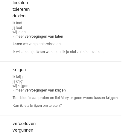
toelaten
tolereren
dulden
ik
laat
jij
laat
wij
laten
» meer
vervoegingen van laten
Laten
we van plaats wisselen.
Ik wil alleen je
laten
weten dat ik je niet zal teleurstellen.
krijgen
ik
krijg
jij
krijgt
wij
krijgen
» meer
vervoegingen van krijgen
Tom bleef maar praten en liet Mary er geen woord tussen
krijgen
.
Kan ik iets
krijgen
om te eten?
veroorloven
vergunnen