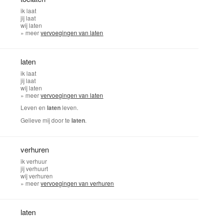
ik
laat
jij
laat
wij
laten
» meer
vervoegingen van laten
laten
ik
laat
jij
laat
wij
laten
» meer
vervoegingen van laten
Leven en
laten
leven.
Gelieve mij door te
laten
.
verhuren
ik
verhuur
jij
verhuurt
wij
verhuren
» meer
vervoegingen van verhuren
laten