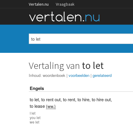
Vertalen.nu
Vraagbaak
Vertaling van
to let
Inhoud:
woordenboek
|
voorbeelden
|
gerelateerd
Engels
to let
,
to rent out
,
to rent
,
to hire
,
to hire out
,
to lease
{ww.}
I
let
you
let
we
let