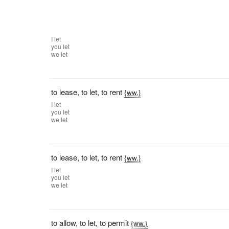
I
let
you
let
we
let
to lease
,
to let
,
to rent
{ww.}
I
let
you
let
we
let
to lease
,
to let
,
to rent
{ww.}
I
let
you
let
we
let
to allow
,
to let
,
to permit
{ww.}