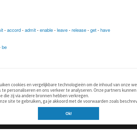
it
-
accord
-
admit
-
enable
-
leave
-
release
-
get
-
have
-
be
iken cookies en vergelijkbare technologieën om de inhoud van onze web
TOOLS
WOORDENBOEKEN
 te personaliseren en ons verkeer te analyseren. Onze partners kunnen
Apps
Nederlands - Engels
e die zij via andere bronnen hebben verkregen.
Mobiel
Nederlands - Duits
onze site te gebruiken, ga je akkoord met de voorwaarden zoals beschre
Tools & widgets
Nederlands - Spaans
Ok!