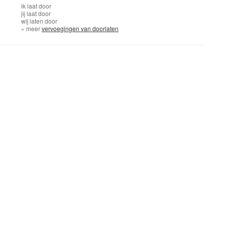
ik
laat door
jij
laat door
wij
laten door
» meer
vervoegingen van doorlaten