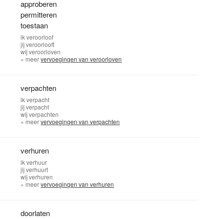
approberen
permitteren
toestaan
ik
veroorloof
jij
veroorlooft
wij
veroorloven
» meer
vervoegingen van veroorloven
verpachten
ik
verpacht
jij
verpacht
wij
verpachten
» meer
vervoegingen van verpachten
verhuren
ik
verhuur
jij
verhuurt
wij
verhuren
» meer
vervoegingen van verhuren
doorlaten