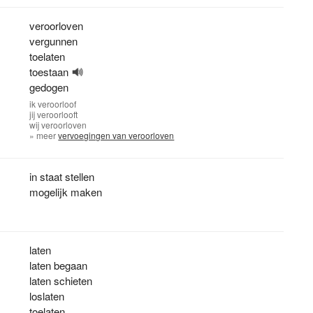
veroorloven
vergunnen
toelaten
toestaan
gedogen
ik
veroorloof
jij
veroorlooft
wij
veroorloven
» meer
vervoegingen van veroorloven
in staat stellen
mogelijk maken
laten
laten begaan
laten schieten
loslaten
toelaten