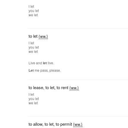
I
let
you
let
we
let
to let
{ww.}
I
let
you
let
we
let
Live and
let
live.
Let
me pass, please.
to lease
,
to let
,
to rent
{ww.}
I
let
you
let
we
let
to allow
,
to let
,
to permit
{ww.}