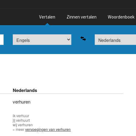
Vertalen
Zinnen vertalen
Woordenboek
Nederlands
verhuren
ik
verhuur
jij
verhuurt
wij
verhuren
» meer
vervoegingen van verhuren