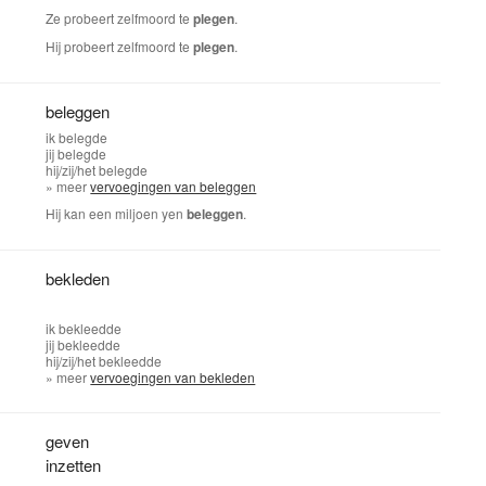
Ze probeert zelfmoord te
plegen
.
Hij probeert zelfmoord te
plegen
.
beleggen
ik
belegde
jij
belegde
hij/zij/het
belegde
» meer
vervoegingen van beleggen
Hij kan een miljoen yen
beleggen
.
bekleden
ik
bekleedde
jij
bekleedde
hij/zij/het
bekleedde
» meer
vervoegingen van bekleden
geven
inzetten