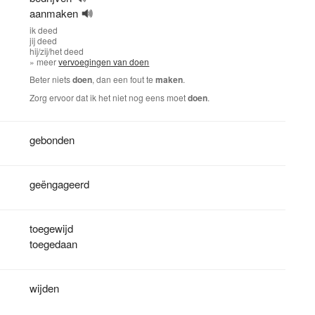
aanmaken
ik
deed
jij
deed
hij/zij/het
deed
» meer
vervoegingen van doen
Beter niets
doen
, dan een fout te
maken
.
Zorg ervoor dat ik het niet nog eens moet
doen
.
gebonden
geëngageerd
toegewijd
toegedaan
wijden