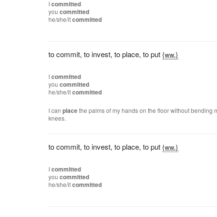
I
committed
you
committed
he/she/it
committed
to commit
,
to invest
,
to place
,
to put
{ww.}
I
committed
you
committed
he/she/it
committed
I can
place
the palms of my hands on the floor without bending 
knees.
to commit
,
to invest
,
to place
,
to put
{ww.}
I
committed
you
committed
he/she/it
committed