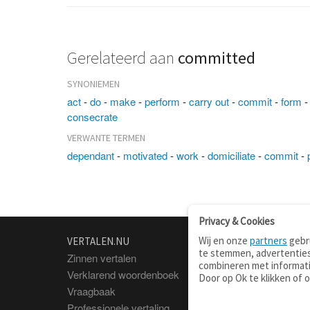
Gerelateerd aan
committed
SYNONIEMEN
act
-
do
-
make
-
perform
-
carry out
-
commit
-
form
consecrate
VERWANTE TERMEN
dependant
-
motivated
-
work
-
domiciliate
-
commit
-
Privacy & Cookies
Wij en onze
partners
gebru
VERTALEN.NU
OVER
te stemmen, advertenties
Zinnen vertalen
Over deze site
combineren met informati
Verklarend woordenboek
Contact
Door op Ok te klikken of 
Vraagbaak
Privacy
Professionele vertaling